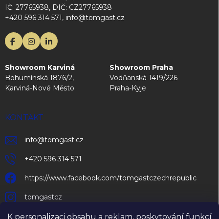
IČ: 27765938, DIČ: CZ27765938
+420 596 314 571, info@tomgast.cz
Showroom Karviná
Showroom Praha
Bohumínská 1876/2,
Vodňanská 1419/226
Karviná-Nové Město
Praha-Kyje
KONTAKT
info
@
tomgast.cz
+420 596 314 571
https://www.facebook.com/tomgastczechrepublic
tomgastcz
K personalizaci obsahu a reklam, poskytování funkcí