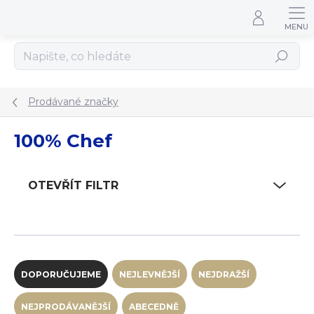
Přejít na obsah
Hledat
Prodávané značky
100% Chef
OTEVŘÍT FILTR
Řazení produktů
DOPORUČUJEME
NEJLEVNĚJŠÍ
NEJDRAŽŠÍ
NEJPRODÁVANĚJŠÍ
ABECEDNĚ