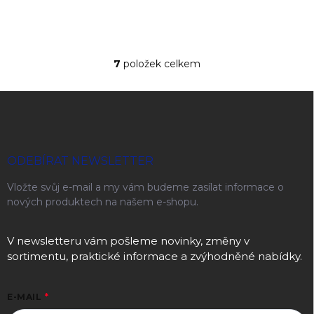
7
položek celkem
Ovládací prvky výpisu
Zápatí
ODEBÍRAT NEWSLETTER
Vložte svůj e-mail a my vám budeme zasílat informace o
nových produktech na našem e-shopu.
V newsletteru vám pošleme novinky, změny v
sortimentu, praktické informace a zvýhodněné nabídky.
E-MAIL