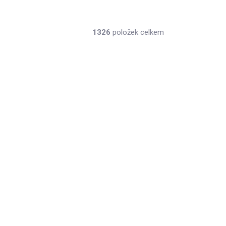
1326
položek celkem
S-52-254
SKLADEM
(9 KS)