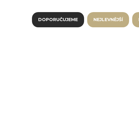
Řazení produktů
DOPORUČUJEME
NEJLEVNĚJŠÍ
Výpis produktů
MA-70
SKLADEM
(378 KS)