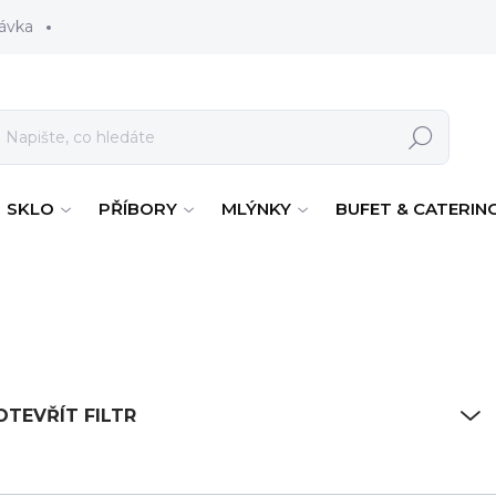
ávka
Hledat
SKLO
PŘÍBORY
MLÝNKY
BUFET & CATERIN
OTEVŘÍT FILTR