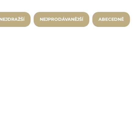
NEJDRAŽŠÍ
NEJPRODÁVANĚJŠÍ
ABECEDNĚ
0
PM-1037
SKLADEM
(15 KS)