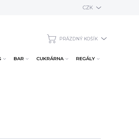
CZK
PRÁZDNÝ KOŠÍK
NÁKUPNÍ KOŠÍK
G
BAR
CUKRÁRNA
REGÁLY
ÚKLID, MYTÍ