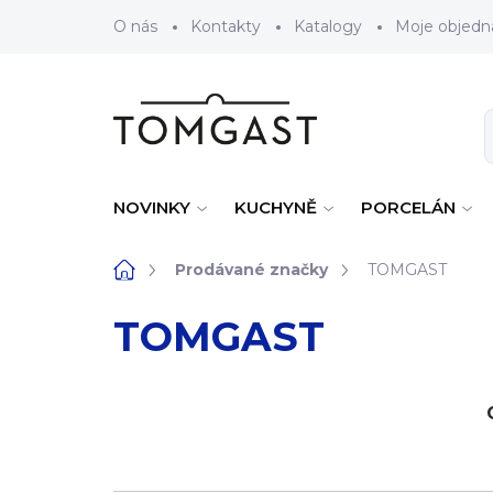
Přejít na obsah
O nás
Kontakty
Katalogy
Moje objedn
NOVINKY
KUCHYNĚ
PORCELÁN
Domů
Prodávané značky
TOMGAST
TOMGAST