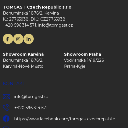
TOMGAST Czech Republic s.r.o.
Bohumínská 1876/2, Karviná
IČ: 27765938, DIČ: CZ27765938
+420 596 314 571, info@tomgast.cz
Showroom Karviná
Showroom Praha
Bohumínská 1876/2,
Vodňanská 1419/226
Karviná-Nové Město
Praha-Kyje
KONTAKT
info
@
tomgast.cz
+420 596 314 571
https://www.facebook.com/tomgastczechrepublic