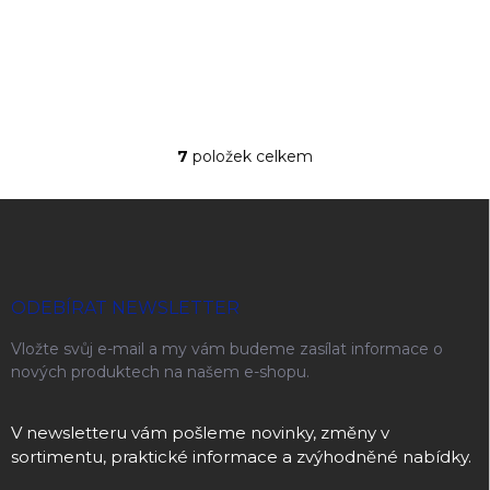
DO KOŠÍKU
7
položek celkem
Ovládací prvky výpisu
Zápatí
ODEBÍRAT NEWSLETTER
Vložte svůj e-mail a my vám budeme zasílat informace o
nových produktech na našem e-shopu.
V newsletteru vám pošleme novinky, změny v
sortimentu, praktické informace a zvýhodněné nabídky.