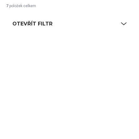
7
položek celkem
OTEVŘÍT FILTR
Výpis produktů
SKLADEM
SKLADEM
(89 KS)
(13 KS)
Rukavice
Antigue rukavice
bavlněné – dámské
236 Kč
185 Kč
195 Kč bez DPH
153 Kč bez DPH