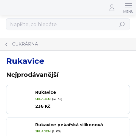
Přejít na obsah
Hledat
CUKRÁRNA
Rukavice
Nejprodávanější
Rukavice
SKLADEM
(89 KS)
236 Kč
Rukavice pekařská silikonová
SKLADEM
(2 KS)