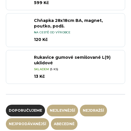
599 Kč
Chňapka 28x18cm BA, magnet,
poutko, podš.
NA CESTĚ OD VÝROBCE
120 Kč
Rukavice gumové semišované L(9)
uklidové
SKLADEM
(5 KS)
13 Kč
Řazení produktů
DOPORUČUJEME
NEJLEVNĚJŠÍ
NEJDRAŽŠÍ
NEJPRODÁVANĚJŠÍ
ABECEDNĚ