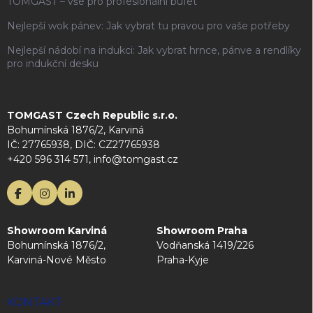
TOMGAST – vše pro profesionální bufet
Nejlepší wok pánev: Jak vybrat tu pravou pro vaše potřeby
Nejlepší nádobí na indukci: Jak vybrat hrnce, pánve a rendlíky
pro indukční desku
TOMGAST Czech Republic s.r.o.
Bohumínská 1876/2, Karviná
IČ: 27765938, DIČ: CZ27765938
+420 596 314 571, info@tomgast.cz
Showroom Karviná
Showroom Praha
Bohumínská 1876/2,
Vodňanská 1419/226
Karviná-Nové Město
Praha-Kyje
KONTAKT