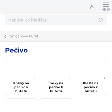
Přejít na obsah
Hledat
Snídaňový bufet
Pečivo
Košíky na
Tašky na
Kleště na
pečivo k
pečivo k
pečivo k
bufetu
bufetu
bufetu