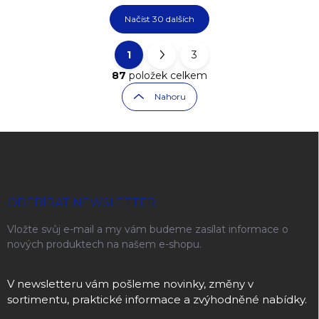
Načíst 30 dalších
1
3
Ovládací prvky výpisu
Stránkování
87
položek celkem
Nahoru
Zápatí
ODEBÍRAT NEWSLETTER
Vložte svůj e-mail a my vám budeme zasílat informace o
nových produktech na našem e-shopu.
V newsletteru vám pošleme novinky, změny v
sortimentu, praktické informace a zvýhodněné nabídky.