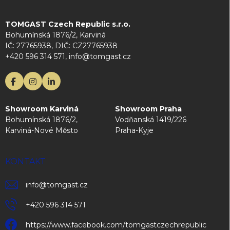
TOMGAST Czech Republic s.r.o.
Bohumínská 1876/2, Karviná
IČ: 27765938, DIČ: CZ27765938
+420 596 314 571, info@tomgast.cz
Showroom Karviná
Showroom Praha
Bohumínská 1876/2,
Vodňanská 1419/226
Karviná-Nové Město
Praha-Kyje
KONTAKT
info
@
tomgast.cz
+420 596 314 571
https://www.facebook.com/tomgastczechrepublic