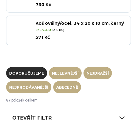
730 Kč
Koš oválný/ocel, 34 x 20 x 10 cm, černý
SKLADEM
(216 KS)
571 Kč
Řazení produktů
DOPORUČUJEME
NEJLEVNĚJŠÍ
NEJDRAŽŠÍ
NEJPRODÁVANĚJŠÍ
ABECEDNĚ
87
položek celkem
OTEVŘÍT FILTR