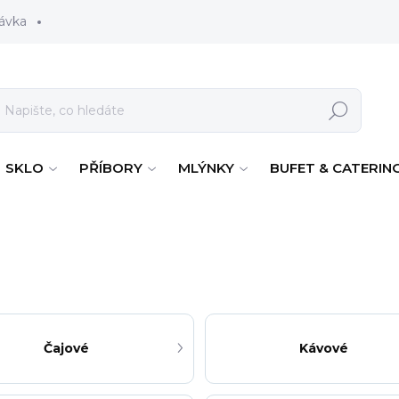
ávka
Hledat
SKLO
PŘÍBORY
MLÝNKY
BUFET & CATERIN
Čajové
Kávové