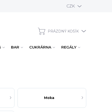
CZK
PRÁZDNÝ KOŠÍK
NÁKUPNÍ KOŠÍK
G
BAR
CUKRÁRNA
REGÁLY
ÚKLID, MYTÍ
Moka