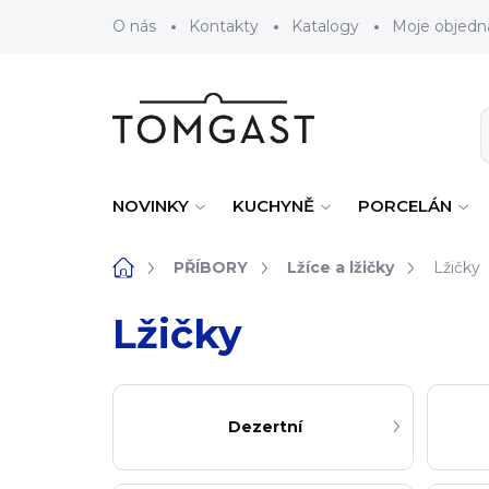
Přejít na obsah
O nás
Kontakty
Katalogy
Moje objedn
NOVINKY
KUCHYNĚ
PORCELÁN
Domů
PŘÍBORY
Lžíce a lžičky
Lžičky
Lžičky
Dezertní