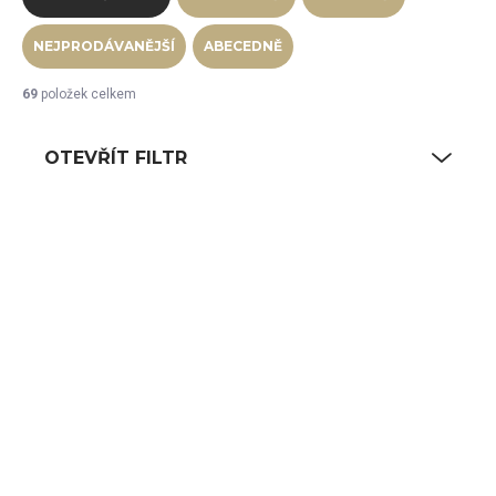
NEJPRODÁVANĚJŠÍ
ABECEDNĚ
69
položek celkem
OTEVŘÍT FILTR
Výpis produktů
NA CESTĚ OD VÝROBCE
NA CESTĚ OD VÝROBCE
Regalový systém
Regalový systém
1060 x 500 mm, 4
1160 x 500 mm, 4