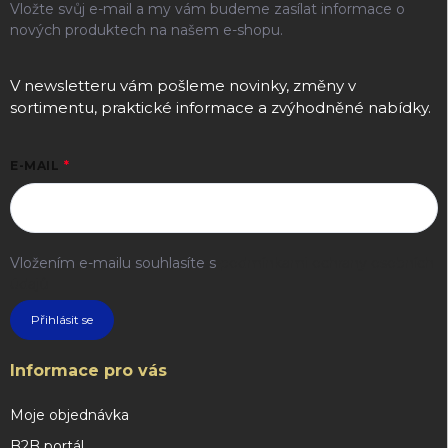
Vložte svůj e-mail a my vám budeme zasílat informace o
nových produktech na našem e-shopu.
V newsletteru vám pošleme novinky, změny v
sortimentu, praktické informace a zvýhodněné nabídky.
E-MAIL
Vložením e-mailu souhlasíte s
podmínkami ochrany osobních
údajů
Přihlásit se
Informace pro vás
Moje objednávka
B2B portál