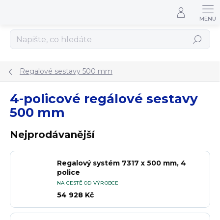
Přejít na obsah
Hledat
Regalové sestavy 500 mm
4-policové regálové sestavy
500 mm
Nejprodávanější
Regalový systém 7317 x 500 mm, 4
police
NA CESTĚ OD VÝROBCE
54 928 Kč