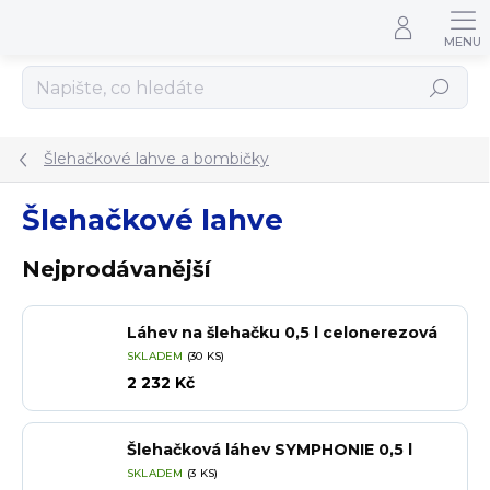
Přejít na obsah
Hledat
Šlehačkové lahve a bombičky
Šlehačkové lahve
Nejprodávanější
Láhev na šlehačku 0,5 l celonerezová
SKLADEM
(30 KS)
2 232 Kč
Šlehačková láhev SYMPHONIE 0,5 l
SKLADEM
(3 KS)