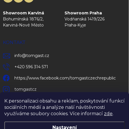
Showroom Karviná
Showroom Praha
Bohumínská 1876/2,
Vodňanská 1419/226
Karviná-Nové Město
Praha-Kyje
KONTAKT
info
@
tomgast.cz
+420 596 314 571
https://www.facebook.com/tomgastczechrepublic
tomgastcz
K personalizaci obsahu a reklam, poskytování funkcí
sociálních médií a analýze naší návštěvnosti
využíváme soubory cookies. Více informací
zde
.
Nastavení