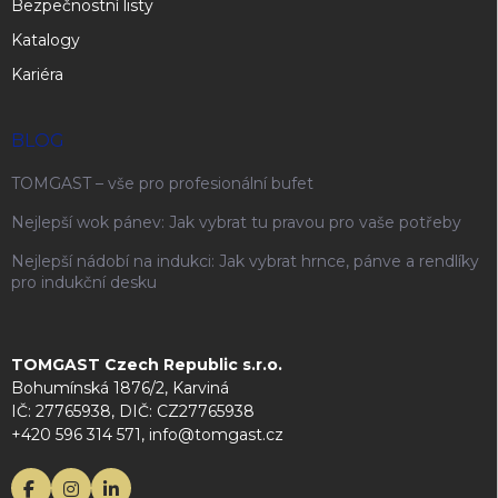
Bezpečnostní listy
Katalogy
Kariéra
BLOG
TOMGAST – vše pro profesionální bufet
Nejlepší wok pánev: Jak vybrat tu pravou pro vaše potřeby
Nejlepší nádobí na indukci: Jak vybrat hrnce, pánve a rendlíky
pro indukční desku
TOMGAST Czech Republic s.r.o.
Bohumínská 1876/2, Karviná
IČ: 27765938, DIČ: CZ27765938
+420 596 314 571, info@tomgast.cz