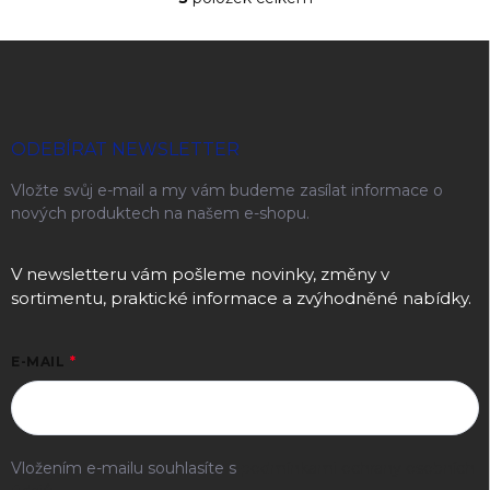
Ovládací prvky výpisu
Zápatí
ODEBÍRAT NEWSLETTER
Vložte svůj e-mail a my vám budeme zasílat informace o
nových produktech na našem e-shopu.
V newsletteru vám pošleme novinky, změny v
sortimentu, praktické informace a zvýhodněné nabídky.
E-MAIL
Vložením e-mailu souhlasíte s
podmínkami ochrany osobních