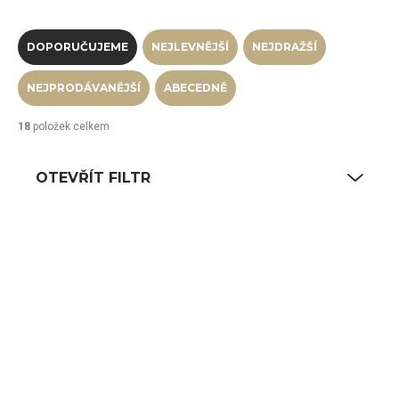
Řazení produktů
DOPORUČUJEME
NEJLEVNĚJŠÍ
NEJDRAŽŠÍ
NEJPRODÁVANĚJŠÍ
ABECEDNĚ
18
položek celkem
OTEVŘÍT FILTR
Výpis produktů