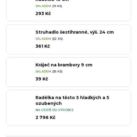
SKLADEM
(19 KS)
293 Kč
Struhadlo šestihranné, výš. 24 cm
SKLADEM
(52 KS)
361 Kč
Kráječ na brambory 9 cm
SKLADEM
(35 KS)
39 Kč
Radélka na těsto 5 hladkých a 5
ozubených
NA CESTĚ OD VÝROBCE
2 796 Kč