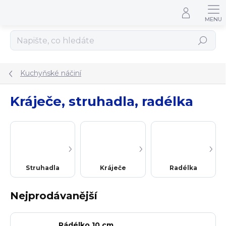
Přejít na obsah
Hledat
Kuchyňské náčiní
Kráječe, struhadla, radélka
Struhadla
Kráječe
Radélka
Nejprodávanější
Rádélko 10 cm