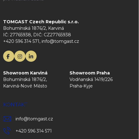
TOMGAST Czech Republic s.r.o.
Bohumínská 1876/2, Karviná
IČ: 27765938, DIČ: CZ27765938
+420 596 314 571, info@tomgast.cz
Showroom Karviná
Showroom Praha
Bohumínská 1876/2,
Vodňanská 1419/226
Karviná-Nové Město
Praha-Kyje
KONTAKT
info
@
tomgast.cz
+420 596 314 571