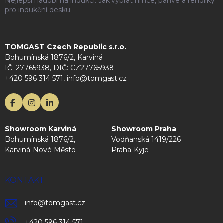
Nejlepší nádobí na indukci: Jak vybrat hrnce, pánve a rendlíky
pro indukční desku
TOMGAST Czech Republic s.r.o.
Bohumínská 1876/2, Karviná
IČ: 27765938, DIČ: CZ27765938
+420 596 314 571, info@tomgast.cz
Showroom Karviná
Showroom Praha
Bohumínská 1876/2,
Vodňanská 1419/226
Karviná-Nové Město
Praha-Kyje
KONTAKT
info
@
tomgast.cz
+420 596 314 571