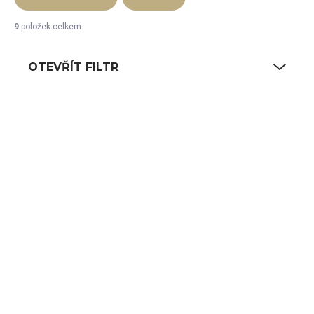
9
položek celkem
OTEVŘÍT FILTR
Výpis produktů
SKLADEM
SKLADEM
(4 KS)
(2 KS)
Kuchyňská váha
Kuchyňská váha
stolní 10/20 kg
stolní voděodolná
10/20 kg
8 458 Kč