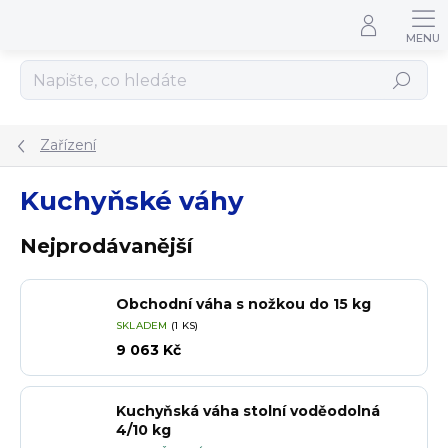
Přejít na obsah
Hledat
Zařízení
Kuchyňské váhy
Nejprodávanější
Obchodní váha s nožkou do 15 kg
SKLADEM
(1 KS)
9 063 Kč
Kuchyňská váha stolní voděodolná
4/10 kg