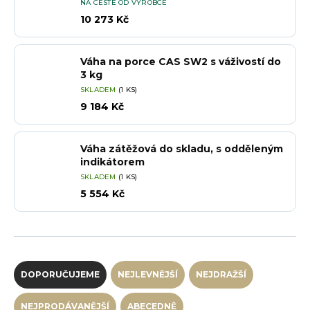
NA CESTĚ OD VÝROBCE
10 273 Kč
Váha na porce CAS SW2 s váživostí do
3 kg
SKLADEM
(1 KS)
9 184 Kč
Váha zátěžová do skladu, s odděleným
indikátorem
SKLADEM
(1 KS)
5 554 Kč
Řazení produktů
DOPORUČUJEME
NEJLEVNĚJŠÍ
NEJDRAŽŠÍ
NEJPRODÁVANĚJŠÍ
ABECEDNĚ