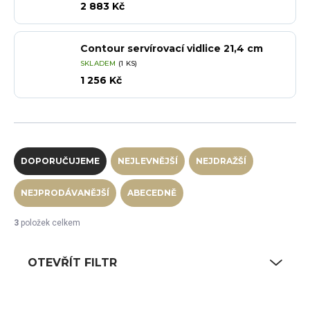
2 883 Kč
Contour servírovací vidlice 21,4 cm
SKLADEM
(1 KS)
1 256 Kč
Řazení produktů
DOPORUČUJEME
NEJLEVNĚJŠÍ
NEJDRAŽŠÍ
NEJPRODÁVANĚJŠÍ
ABECEDNĚ
3
položek celkem
OTEVŘÍT FILTR