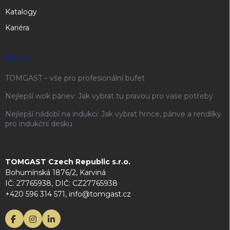
Katalogy
Kariéra
BLOG
TOMGAST – vše pro profesionální bufet
Nejlepší wok pánev: Jak vybrat tu pravou pro vaše potřeby
Nejlepší nádobí na indukci: Jak vybrat hrnce, pánve a rendlíky
pro indukční desku
TOMGAST Czech Republic s.r.o.
Bohumínská 1876/2, Karviná
IČ: 27765938, DIČ: CZ27765938
+420 596 314 571, info@tomgast.cz