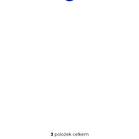
NA CESTĚ OD VÝROBCE
Contour vidlice na
maso 24,8 cm
2 883 Kč
2 383 Kč bez DPH
DO KOŠÍKU
3
položek celkem
Ovládací prvky výpisu