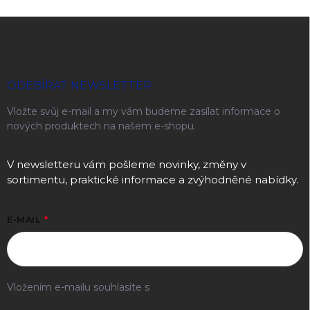
Zápatí
ODEBÍRAT NEWSLETTER
Vložte svůj e-mail a my vám budeme zasílat informace o
nových produktech na našem e-shopu.
V newsletteru vám pošleme novinky, změny v
sortimentu, praktické informace a zvýhodněné nabídky.
E-MAIL
Vložením e-mailu souhlasíte s
podmínkami ochrany osobních
údajů