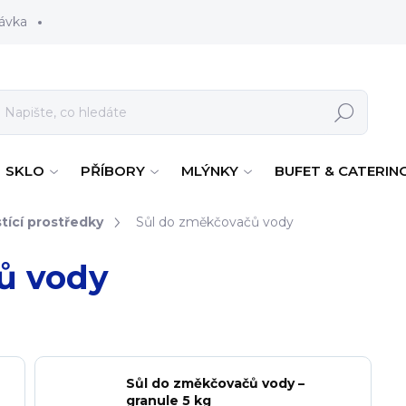
ávka
Hledat
SKLO
PŘÍBORY
MLÝNKY
BUFET & CATERIN
tící prostředky
Sůl do změkčovačů vody
ů vody
Sůl do změkčovačů vody –
granule 5 kg