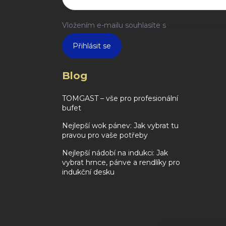
Vložením e-mailu souhlasíte s
podmínkami och
Přihlásit se
Blog
TOMGAST – vše pro profesionální
bufet
Nejlepší wok pánev: Jak vybrat tu
pravou pro vaše potřeby
Nejlepší nádobí na indukci: Jak
vybrat hrnce, pánve a rendlíky pro
indukční desku