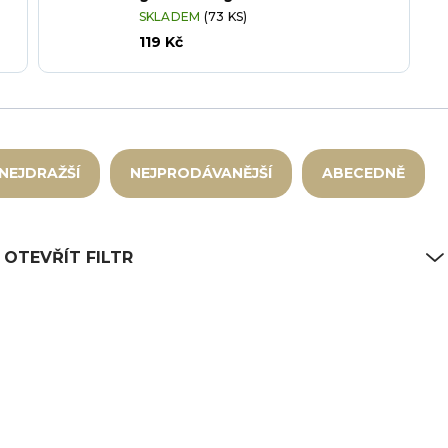
SKLADEM
(73 KS)
119 Kč
NEJDRAŽŠÍ
NEJPRODÁVANĚJŠÍ
ABECEDNĚ
OTEVŘÍT FILTR
5
CH-14-5