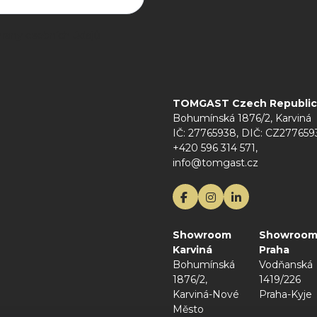
rany osobních údajů
TOMGAST Czech Republic s
Bohumínská 1876/2, Karviná
IČ: 27765938, DIČ: CZ277659
+420 596 314 571,
info@tomgast.cz
Showroom
Showroo
Karviná
Praha
Bohumínská
Vodňanská
1876/2,
1419/226
Karviná-Nové
Praha-Kyje
Město