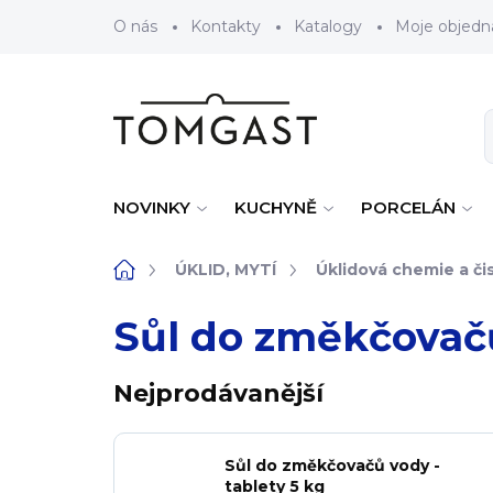
Přejít na obsah
O nás
Kontakty
Katalogy
Moje objedn
NOVINKY
KUCHYNĚ
PORCELÁN
Domů
ÚKLID, MYTÍ
Úklidová chemie a čis
Sůl do změkčovač
Nejprodávanější
Sůl do změkčovačů vody -
tablety 5 kg