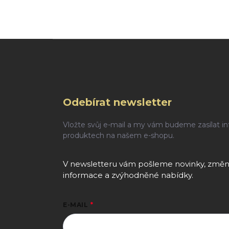
Zápatí
Odebírat newsletter
Vložte svůj e-mail a my vám budeme zasílat i
produktech na našem e-shopu.
V newsletteru vám pošleme novinky, změny
informace a zvýhodněné nabídky.
E-MAIL