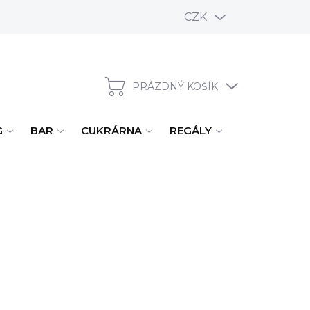
CZK
PRÁZDNÝ KOŠÍK
NÁKUPNÍ KOŠÍK
G
BAR
CUKRÁRNA
REGÁLY
ÚKLID, MYTÍ