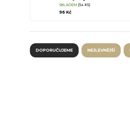
SKLADEM
(54 KS)
96 Kč
Řazení produktů
DOPORUČUJEME
NEJLEVNĚJŠÍ
Výpis produktů
CH-13-