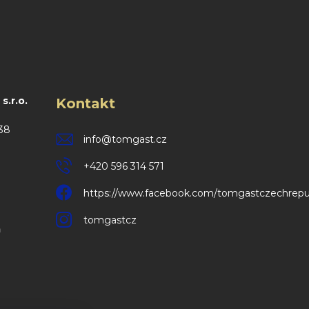
.r.o.
Kontakt
38
info
@
tomgast.cz
+420 596 314 571
https://www.facebook.com/tomgastczechrepu
tomgastcz
m