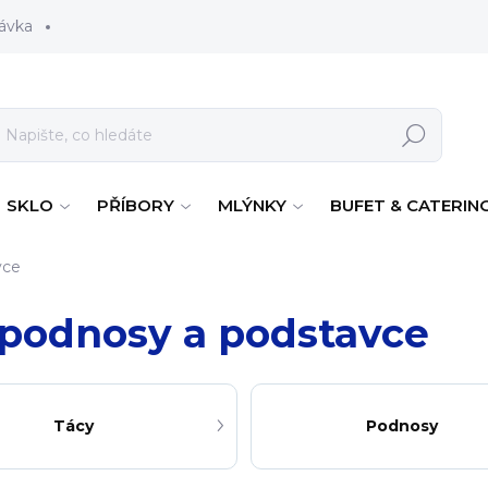
ávka
Hledat
SKLO
PŘÍBORY
MLÝNKY
BUFET & CATERIN
vce
 podnosy a podstavce
Tácy
Podnosy