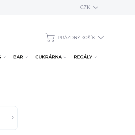
CZK
PRÁZDNÝ KOŠÍK
NÁKUPNÍ KOŠÍK
G
BAR
CUKRÁRNA
REGÁLY
ÚKLID, MYTÍ