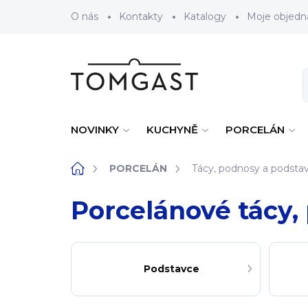
Přejít na obsah
O nás
Kontakty
Katalogy
Moje objedn
NOVINKY
KUCHYNĚ
PORCELÁN
Domů
PORCELÁN
Tácy, podnosy a podsta
Porcelánové tácy,
Podstavce