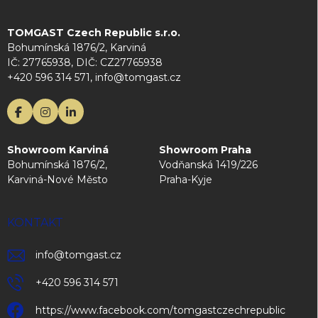
TOMGAST Czech Republic s.r.o.
Bohumínská 1876/2, Karviná
IČ: 27765938, DIČ: CZ27765938
+420 596 314 571, info@tomgast.cz
Showroom Karviná
Showroom Praha
Bohumínská 1876/2,
Vodňanská 1419/226
Karviná-Nové Město
Praha-Kyje
KONTAKT
info
@
tomgast.cz
+420 596 314 571
https://www.facebook.com/tomgastczechrepublic