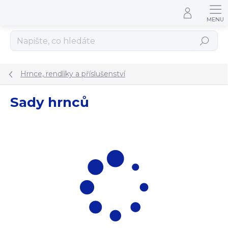
Přejít na obsah
Hledat
Hrnce, rendlíky a příslušenství
Sady hrnců