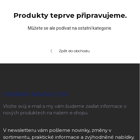
Produkty teprve připravujeme.
Můžete se ale podívat na ostatní kategorie.
Zpět do obchodu
Zápatí
ODEBÍRAT NEWSLETTER
Vložte svůj e-mail a my vám budeme zasílat informace o
nových produktech na našem e-shopu.
V newsletteru vám pošleme novinky, změny v
sortimentu, praktické informace a zvýhodněné nabídky.