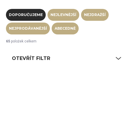
Řazení produktů
DOPORUČUJEME
NEJLEVNĚJŠÍ
NEJDRAŽŠÍ
NEJPRODÁVANĚJŠÍ
ABECEDNĚ
65
položek celkem
OTEVŘÍT FILTR
Výpis produktů
SKLADEM
SKLADEM