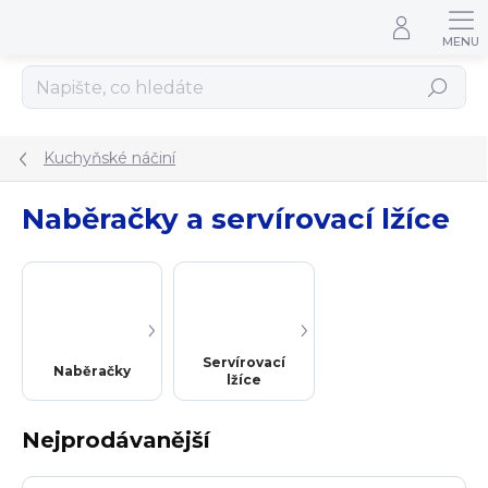
Přejít na obsah
Hledat
Kuchyňské náčiní
Naběračky a servírovací lžíce
Servírovací
Naběračky
lžíce
Nejprodávanější