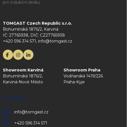
pro indukční desku
TOMGAST Czech Republic s.r.o.
Bohumínská 1876/2, Karviná
IČ: 27765938, DIČ: CZ27765938
+420 596 314 571, info@tomgast.cz
Showroom Karviná
Showroom Praha
Bohumínská 1876/2,
Vodňanská 1419/226
Karviná-Nové Město
Praha-Kyje
KONTAKT
info
@
tomgast.cz
+420 596 314 571