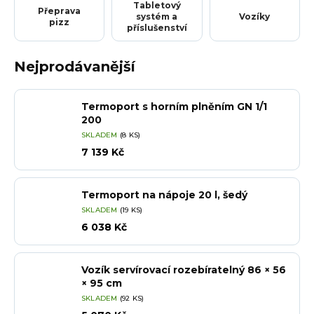
Tabletový
Přeprava
systém a
Vozíky
pizz
příslušenství
Nejprodávanější
Termoport s horním plněním GN 1/1
200
SKLADEM
(8 KS)
7 139 Kč
Termoport na nápoje 20 l, šedý
SKLADEM
(19 KS)
6 038 Kč
Vozík servírovací rozebíratelný 86 × 56
× 95 cm
SKLADEM
(92 KS)