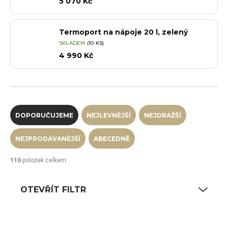
5 070 Kč
Termoport na nápoje 20 l, zelený
SKLADEM
(10 KS)
4 990 Kč
Řazení produktů
DOPORUČUJEME
NEJLEVNĚJŠÍ
NEJDRAŽŠÍ
NEJPRODÁVANĚJŠÍ
ABECEDNĚ
110
položek celkem
OTEVŘÍT FILTR