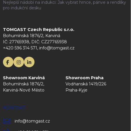
Nejlepší nádobí na indukci: Jak vybrat hrnce, pánve a rendlíky
pro indukční desku
TOMGAST Czech Republic s.r.o.
Bohumínská 1876/2, Karviná
IČ: 27765938, DIČ: CZ27765938
+420 596 314 571, info@tomgast.cz
Showroom Karviná
Showroom Praha
Bohumínská 1876/2,
Vodňanská 1419/226
Karviná-Nové Město
Praha-Kyje
KONTAKT
info
@
tomgast.cz