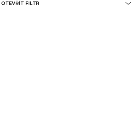
OTEVŘÍT FILTR
0
APD-20
SKLADEM
(236 KS)
Porcovačka plastová 19 cm