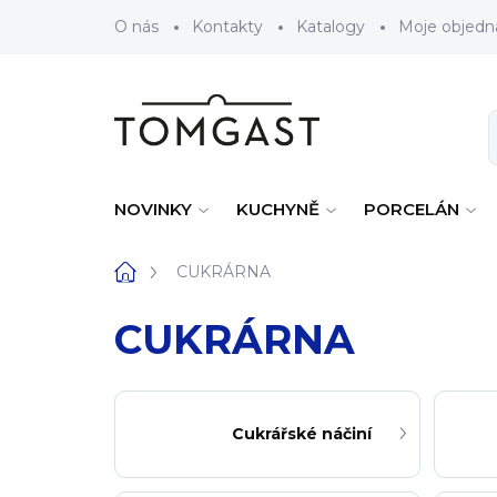
Přejít na obsah
O nás
Kontakty
Katalogy
Moje objedn
NOVINKY
KUCHYNĚ
PORCELÁN
Domů
CUKRÁRNA
CUKRÁRNA
Cukrářské náčiní