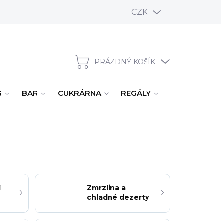
CZK
PRÁZDNÝ KOŠÍK
NÁKUPNÍ KOŠÍK
G
BAR
CUKRÁRNA
REGÁLY
ÚKLID, MYTÍ
í
Zmrzlina a
chladné dezerty