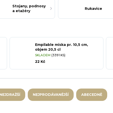
Stojany, podnosy
Rukavice
a etažéry
Empilable miska pr. 10,5 cm,
objem 20,5 cl
SKLADEM
(3391 KS)
22 Kč
NEJDRAŽŠÍ
NEJPRODÁVANĚJŠÍ
ABECEDNĚ