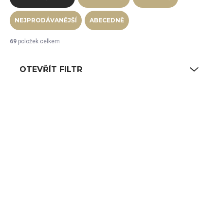
NEJPRODÁVANĚJŠÍ
ABECEDNĚ
69
položek celkem
OTEVŘÍT FILTR
Výpis produktů
NA CESTĚ OD VÝROBCE
NA CESTĚ OD VÝROBCE
Regalový systém
Regalový systém
1060 x 600 mm, 5
1160 x 600 mm, 5