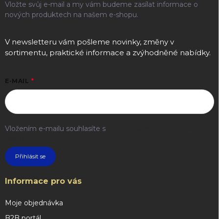
Vložte svůj e-mail a my vám budeme zasílat informace o
nových produktech na našem e-shopu.
V newsletteru vám pošleme novinky, změny v
sortimentu, praktické informace a zvýhodněné nabídky.
E-MAIL
Vložením e-mailu souhlasíte s
podmínkami ochrany osobních
údajů
Přihlásit se
Informace pro vás
Moje objednávka
B2B portál