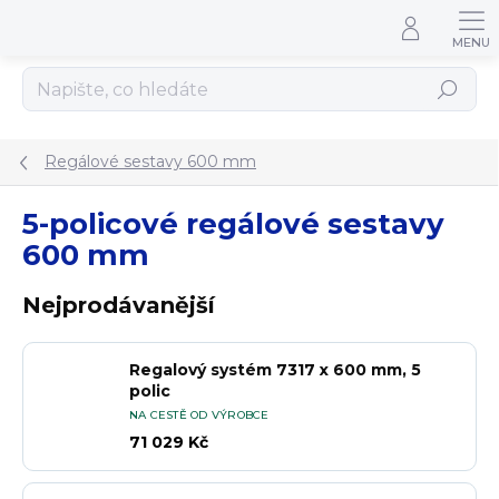
Přejít na obsah
Hledat
Regálové sestavy 600 mm
5-policové regálové sestavy
600 mm
Nejprodávanější
Regalový systém 7317 x 600 mm, 5
polic
NA CESTĚ OD VÝROBCE
71 029 Kč