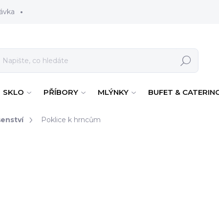
ávka
Hledat
SKLO
PŘÍBORY
MLÝNKY
BUFET & CATERIN
šenství
Poklice k hrncům