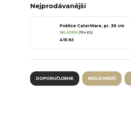
Nejprodávanější
Poklice CaterWare, pr. 36 cm
SKLADEM
(194 KS)
415 Kč
Řazení produktů
DOPORUČUJEME
NEJLEVNĚJŠÍ
Výpis produktů