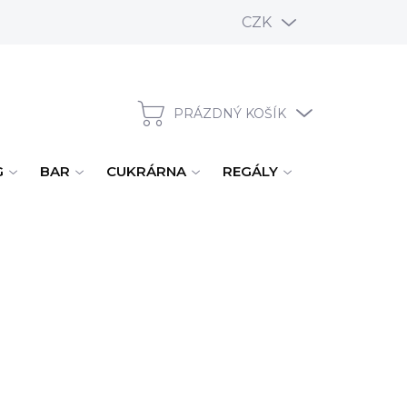
CZK
PRÁZDNÝ KOŠÍK
NÁKUPNÍ KOŠÍK
G
BAR
CUKRÁRNA
REGÁLY
ÚKLID, MYTÍ