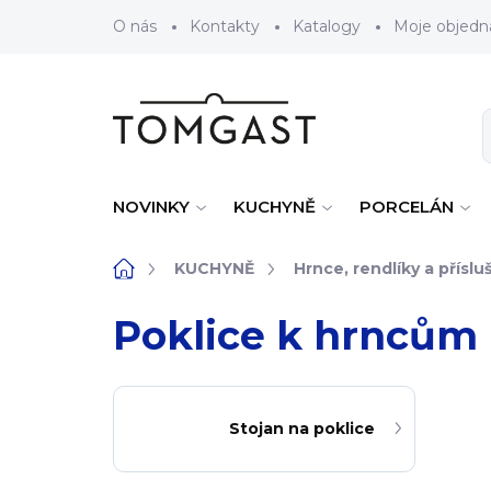
Přejít na obsah
O nás
Kontakty
Katalogy
Moje objedn
NOVINKY
KUCHYNĚ
PORCELÁN
Domů
KUCHYNĚ
Hrnce, rendlíky a příslu
Poklice k hrncům
Stojan na poklice