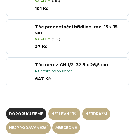
SKLADEM
(6 KS)
161 Kč
Tác prezentační břidlice, roz. 15 x 15
cm
SKLADEM
(2 KS)
57 Kč
Tác nerez GN 1/2 32,5 x 26,5 cm
NA CESTĚ OD VÝROBCE
647 Kč
Řazení produktů
DOPORUČUJEME
NEJLEVNĚJŠÍ
NEJDRAŽŠÍ
NEJPRODÁVANĚJŠÍ
ABECEDNĚ