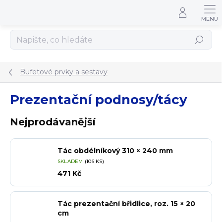
Přejít na obsah
Hledat
Bufetové prvky a sestavy
Prezentační podnosy/tácy
Nejprodávanější
Tác obdélníkový 310 × 240 mm
SKLADEM
(106 KS)
471 Kč
Tác prezentační břidlice, roz. 15 × 20
cm