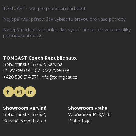
TOMGAST – vše pro profesionální bufet
Nejlepší wok pánev: Jak vybrat tu pravou pro vaše potřeby
Nejlepší nádobí na indukci: Jak vybrat hrnce, pánve a rendlíky
pro indukční desku
TOMGAST Czech Republic s.r.o.
Bohumínská 1876/2, Karviná
IČ: 27765938, DIČ: CZ27765938
+420 596 314 571, info@tomgast.cz
Showroom Karviná
Showroom Praha
Bohumínská 1876/2,
Vodňanská 1419/226
Karviná-Nové Město
Praha-Kyje