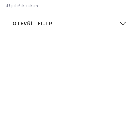
45
položek celkem
OTEVŘÍT FILTR
Výpis produktů
SKLADEM
SKLADEM
(2 KS)
(107 KS)
Podnos dřevěný, pr.
Dřevěný podnos
33 cm
20x20 cm
1 231 Kč
200 Kč
1 017 Kč bez DPH