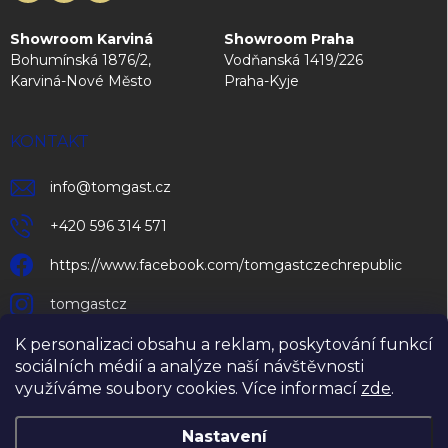
Showroom Karviná
Showroom Praha
Bohumínská 1876/2,
Vodňanská 1419/226
Karviná-Nové Město
Praha-Kyje
KONTAKT
info
@
tomgast.cz
+420 596 314 571
https://www.facebook.com/tomgastczechrepublic
tomgastcz
K personalizaci obsahu a reklam, poskytování funkcí
sociálních médií a analýze naší návštěvnosti
využíváme soubory cookies. Více informací
zde
.
Nastavení