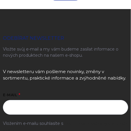
Zápatí
ODEBÍRAT NEWSLETTER
Vložte svůj e-mail a my vám budeme zasílat informace o
nových produktech na našem e-shopu.
V newsletteru vám pošleme novinky, změny v
sortimentu, praktické informace a zvýhodněné nabídky.
E-MAIL
Vložením e-mailu souhlasíte s
podmínkami ochrany osobních
údajů