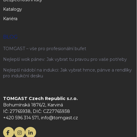
Katalogy
Kariéra
BLOG
TOMGAST – vše pro profesionální bufet
Nejlepší wok pánev: Jak vybrat tu pravou pro vaše potřeby
Nejlepší nádobí na indukci: Jak vybrat hrnce, pánve a rendlíky
pro indukční desku
TOMGAST Czech Republic s.r.o.
Bohumínská 1876/2, Karviná
IČ: 27765938, DIČ: CZ27765938
+420 596 314 571, info@tomgast.cz