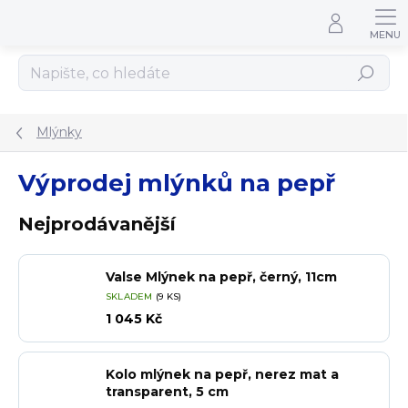
Přejít na obsah
Hledat
Mlýnky
Výprodej mlýnků na pepř
Nejprodávanější
Valse Mlýnek na pepř, černý, 11cm
SKLADEM
(9 KS)
1 045 Kč
Kolo mlýnek na pepř, nerez mat a
transparent, 5 cm