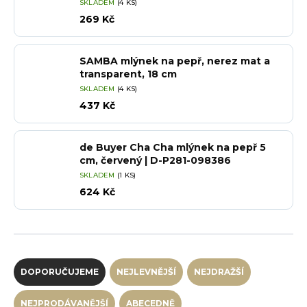
SKLADEM
(4 KS)
269 Kč
SAMBA mlýnek na pepř, nerez mat a
transparent, 18 cm
SKLADEM
(4 KS)
437 Kč
de Buyer Cha Cha mlýnek na pepř 5
cm, červený | D-P281-098386
SKLADEM
(1 KS)
624 Kč
Řazení produktů
DOPORUČUJEME
NEJLEVNĚJŠÍ
NEJDRAŽŠÍ
NEJPRODÁVANĚJŠÍ
ABECEDNĚ