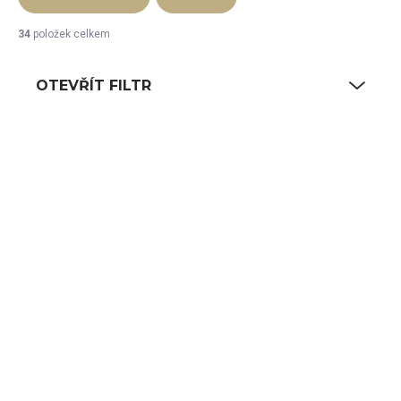
34
položek celkem
OTEVŘÍT FILTR
Výpis produktů
SKLADEM
SKLADEM
(1 KS)
(1 KS)
de Buyer HIP HOP
de Buyer HIP HOP
mlýnek na pepř 11
mlýnek na pepř 11
cm, transparentní
cm, transparentní