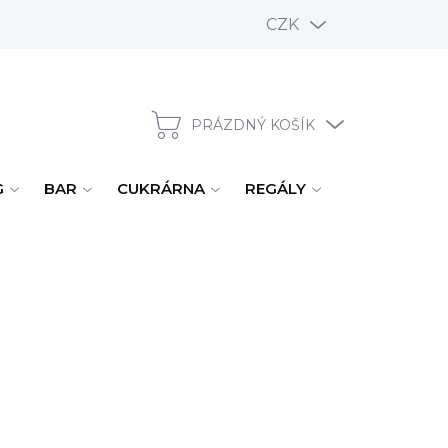
CZK
PRÁZDNÝ KOŠÍK
NÁKUPNÍ KOŠÍK
G
BAR
CUKRÁRNA
REGÁLY
ÚKLID, MYTÍ