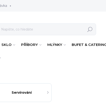
ávka
Hledat
SKLO
PŘÍBORY
MLÝNKY
BUFET & CATERIN
y
Servírování