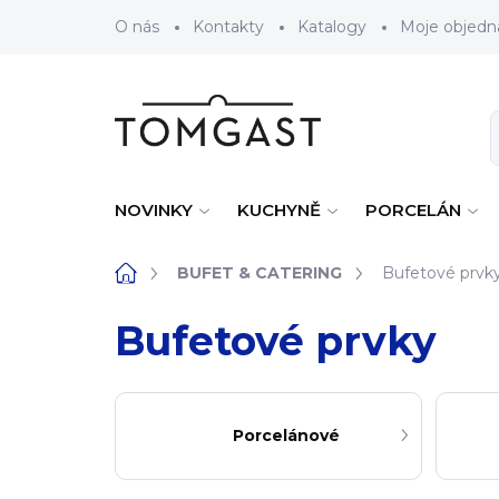
Přejít na obsah
O nás
Kontakty
Katalogy
Moje objedn
NOVINKY
KUCHYNĚ
PORCELÁN
Domů
BUFET & CATERING
Bufetové prvk
Bufetové prvky
Porcelánové