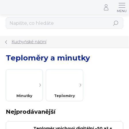
Přejít na obsah
Hledat
Kuchyňské náčiní
Teploměry a minutky
Minutky
Teploměry
Nejprodávanější
Teploměr vpichový digitální –50 až +