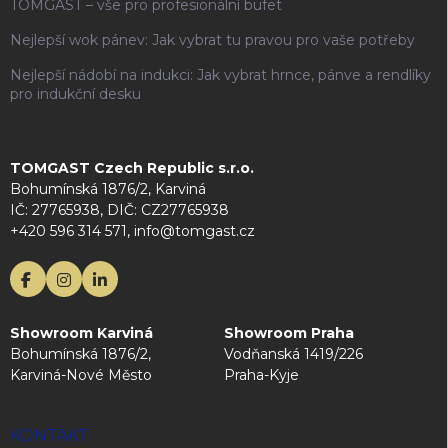
TOMGAST – vše pro profesionální bufet
Nejlepší wok pánev: Jak vybrat tu pravou pro vaše potřeby
Nejlepší nádobí na indukci: Jak vybrat hrnce, pánve a rendlíky
pro indukční desku
TOMGAST Czech Republic s.r.o.
Bohumínská 1876/2, Karviná
IČ: 27765938, DIČ: CZ27765938
+420 596 314 571, info@tomgast.cz
Showroom Karviná
Showroom Praha
Bohumínská 1876/2,
Vodňanská 1419/226
Karviná-Nové Město
Praha-Kyje
KONTAKT