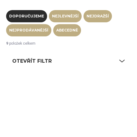
Řazení produktů
DOPORUČUJEME
NEJLEVNĚJŠÍ
NEJDRAŽŠÍ
NEJPRODÁVANĚJŠÍ
ABECEDNĚ
9
položek celkem
OTEVŘÍT FILTR
Výpis produktů