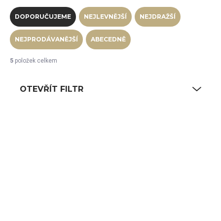
Řazení produktů
DOPORUČUJEME
NEJLEVNĚJŠÍ
NEJDRAŽŠÍ
NEJPRODÁVANĚJŠÍ
ABECEDNĚ
5
položek celkem
OTEVŘÍT FILTR
Výpis produktů
SKLADEM
SKLADEM
(3 KS)
(74 KS)