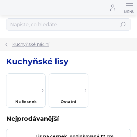
Přejít na obsah
Hledat
Kuchyňské náčiní
Kuchyňské lisy
Na česnek
Ostatní
Nejprodávanější
Lis na česnek, pozinkovaný 17 cm