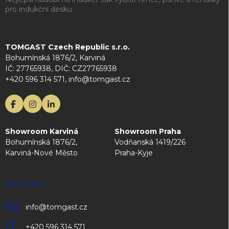
pro indukční desku
TOMGAST Czech Republic s.r.o.
Bohumínská 1876/2, Karviná
IČ: 27765938, DIČ: CZ27765938
+420 596 314 571, info@tomgast.cz
Showroom Karviná
Showroom Praha
Bohumínská 1876/2,
Vodňanská 1419/226
Karviná-Nové Město
Praha-Kyje
KONTAKT
info
@
tomgast.cz
+420 596 314 571