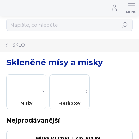
Přejít na obsah
Hledat
SKLO
Skleněné mísy a misky
Misky
Freshboxy
Nejprodávanější
Miska Mr Chef 11 cm, 100 ml