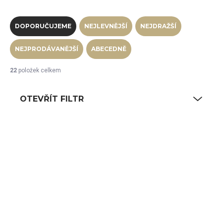
Řazení produktů
DOPORUČUJEME
NEJLEVNĚJŠÍ
NEJDRAŽŠÍ
NEJPRODÁVANĚJŠÍ
ABECEDNĚ
22
položek celkem
OTEVŘÍT FILTR
Výpis produktů