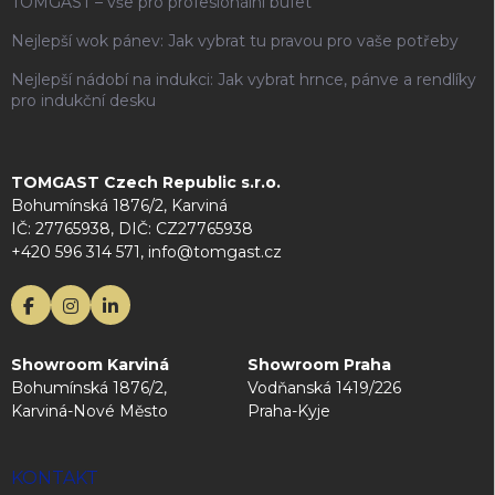
TOMGAST – vše pro profesionální bufet
Nejlepší wok pánev: Jak vybrat tu pravou pro vaše potřeby
Nejlepší nádobí na indukci: Jak vybrat hrnce, pánve a rendlíky
pro indukční desku
TOMGAST Czech Republic s.r.o.
Bohumínská 1876/2, Karviná
IČ: 27765938, DIČ: CZ27765938
+420 596 314 571, info@tomgast.cz
Showroom Karviná
Showroom Praha
Bohumínská 1876/2,
Vodňanská 1419/226
Karviná-Nové Město
Praha-Kyje
KONTAKT