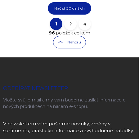
Načíst 30 dalších
1
4
Ovládací prvky výpisu
Stránkování
96
položek celkem
Nahoru
Zápatí
ODEBÍRAT NEWSLETTER
Vložte svůj e-mail a my vám budeme zasílat informace o
nových produktech na našem e-shopu.
V newsletteru vám pošleme novinky, změny v
sortimentu, praktické informace a zvýhodněné nabídky.