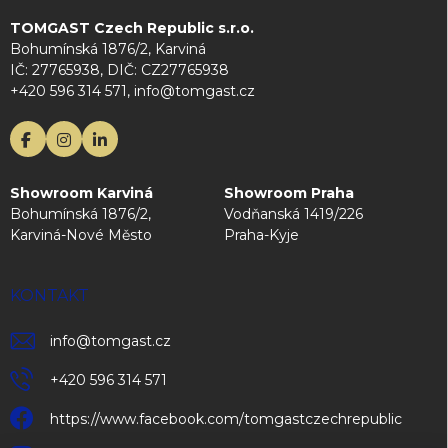
TOMGAST Czech Republic s.r.o.
Bohumínská 1876/2, Karviná
IČ: 27765938, DIČ: CZ27765938
+420 596 314 571, info@tomgast.cz
Showroom Karviná
Showroom Praha
Bohumínská 1876/2,
Vodňanská 1419/226
Karviná-Nové Město
Praha-Kyje
KONTAKT
info
@
tomgast.cz
+420 596 314 571
https://www.facebook.com/tomgastczechrepublic