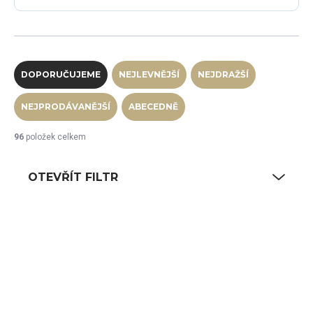
Řazení produktů
DOPORUČUJEME
NEJLEVNĚJŠÍ
NEJDRAŽŠÍ
NEJPRODÁVANĚJŠÍ
ABECEDNĚ
96
položek celkem
OTEVŘÍT FILTR
Výpis produktů