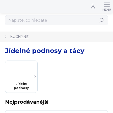
Přejít na obsah
Hledat
KUCHYNĚ
Jídelné podnosy a tácy
Jídelní
podnosy
Nejprodávanější