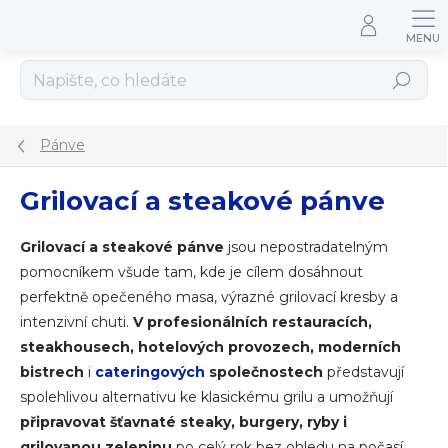
Přejít na obsah
Hledat
Pánve
Grilovací a steakové pánve
Grilovací a steakové pánve
jsou nepostradatelným
pomocníkem všude tam, kde je cílem dosáhnout
perfektně opečeného masa, výrazné grilovací kresby a
intenzivní chuti.
V profesionálních restauracích,
steakhousech, hotelových provozech, moderních
bistrech
i
cateringových
společnostech
představují
spolehlivou alternativu ke klasickému grilu a umožňují
připravovat šťavnaté steaky, burgery, ryby i
grilovanou zeleninu
po celý rok bez ohledu na počasí.