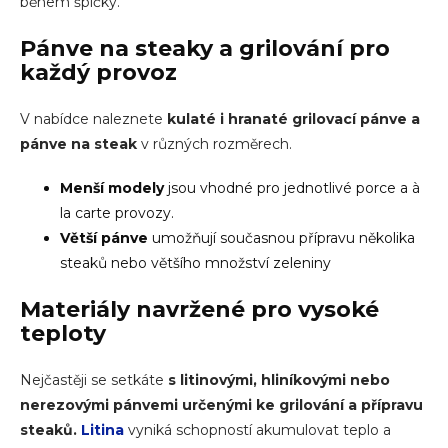
během špičky.
Pánve na steaky a grilování pro
každý provoz
V nabídce naleznete
kulaté i hranaté
grilovací pánve
a
pánve na steak
v různých rozměrech.
Menší modely
jsou vhodné pro jednotlivé porce a à
la carte provozy.
Větší pánve
umožňují současnou přípravu několika
steaků nebo většího množství zeleniny
Materiály navržené pro vysoké
teploty
Nejčastěji se setkáte
s litinovými, hliníkovými nebo
nerezovými pánvemi určenými ke grilování a přípravu
steaků.
Litina
vyniká schopností akumulovat teplo a