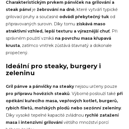
Charakteristickým prvkem
pánviček na grilování
a
steak pánví
je
žebrování na dně
, které vytváří typické
grilovací pruhy a současně
odvádí přebytečný tuk
od
připravovaných surovin. Díky tomu
získává maso
atraktivní vzhled, lepší texturu a výraznější chuť
. Při
správném použití vzniká
na povrchu masa křupavá
krusta
, zatímco vnitřek zůstává šťavnatý a dokonale
propečený.
Ideální pro steaky, burgery i
zeleninu
Gril pánve
a
pánvičky na steaky
nejsou určeny pouze
pro přípravu hovězích steaků
. Výborně poslouží také
při
opékání kuřecího masa, vepřových kotlet, burgerů,
rybích filetů, mořských plodů nebo sezónní zeleniny
.
Díky vysoké tepelné kapacitě zvládnou
rychlé zatažení
masa i intenzivní grilování
většího množství porcí