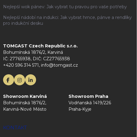
Nejlepší wok pánev: Jak vybrat tu pravou pro vaše potřeby
Nejlepší nádobí na indukci: Jak vybrat hrnce, pánve a rendlíky
pro indukční desku
TOMGAST Czech Republic s.r.o.
Bohumínská 1876/2, Karviná
IČ: 27765938, DIČ: CZ27765938
+420 596 314 571, info@tomgast.cz
Showroom Karviná
Showroom Praha
Bohumínská 1876/2,
Vodňanská 1419/226
Karviná-Nové Město
Praha-Kyje
KONTAKT