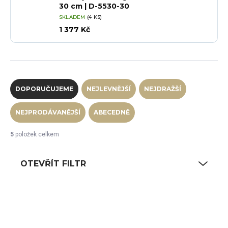
30 cm | D-5530-30
SKLADEM
(4 KS)
1 377 Kč
Řazení produktů
DOPORUČUJEME
NEJLEVNĚJŠÍ
NEJDRAŽŠÍ
NEJPRODÁVANĚJŠÍ
ABECEDNĚ
5
položek celkem
OTEVŘÍT FILTR
Výpis produktů