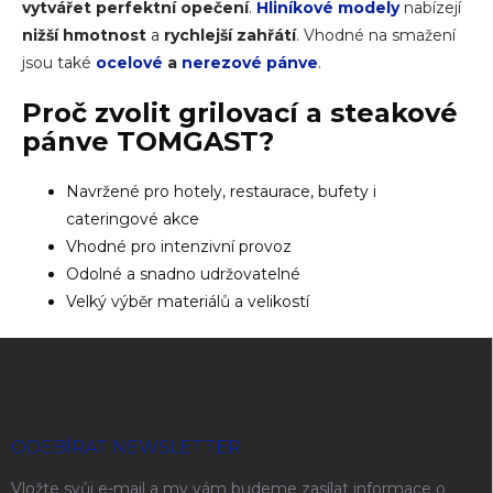
vytvářet perfektní opečení
.
Hliníkové modely
nabízejí
nižší hmotnost
a
rychlejší zahřátí
. Vhodné na smažení
jsou také
ocelové
a
nerezové pánve
.
Proč zvolit
grilovací a steakové
pánve
TOMGAST?
Navržené pro hotely, restaurace, bufety i
cateringové akce
Vhodné pro intenzivní provoz
Odolné a snadno udržovatelné
Velký výběr materiálů a velikostí
Zápatí
ODEBÍRAT NEWSLETTER
Vložte svůj e-mail a my vám budeme zasílat informace o