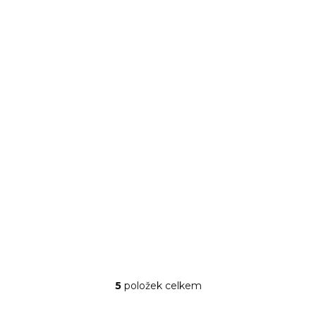
NA CESTĚ OD VÝROBCE
Pánev grilovací pr.
26 cm
1 237 Kč
1 022 Kč bez DPH
DO KOŠÍKU
5
položek celkem
Ovládací prvky výpisu