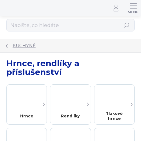
Přejít na obsah
Hledat
KUCHYNĚ
Hrnce, rendlíky a
příslušenství
Tlakové
Hrnce
Rendlíky
hrnce