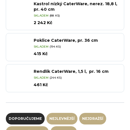
Kastrol nízký CaterWare, nerez. 18,8 l,
pr. 40 cm
SKLADEM
(88 KS)
2 242 Kč
Poklice CaterWare, pr. 36 cm
SKLADEM
(194 KS)
415 Kč
Rendlík CaterWare, 1,5 l, pr. 16 cm
SKLADEM
(244 KS)
461 Kč
Řazení produktů
DOPORUČUJEME
NEJLEVNĚJŠÍ
NEJDRAŽŠÍ