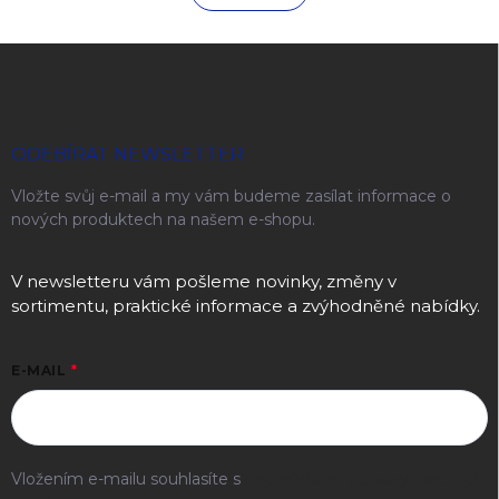
Zápatí
ODEBÍRAT NEWSLETTER
Vložte svůj e-mail a my vám budeme zasílat informace o
nových produktech na našem e-shopu.
V newsletteru vám pošleme novinky, změny v
sortimentu, praktické informace a zvýhodněné nabídky.
E-MAIL
Vložením e-mailu souhlasíte s
podmínkami ochrany osobních