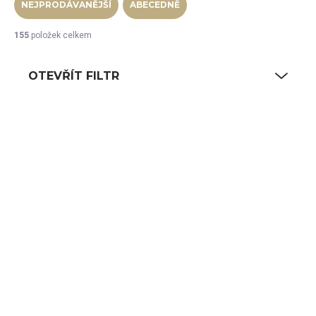
NEJPRODÁVANĚJŠÍ
ABECEDNĚ
155
položek celkem
OTEVŘÍT FILTR
Výpis produktů
SKLADEM
SKLADEM
(5 KS)
(4 KS)
de Buyer Hrnec
de Buyer Hrnec
Affinity s poklicí pr.
Affinity s poklicí pr.
20 cm | D-3742-20
24 cm | D-3742-24