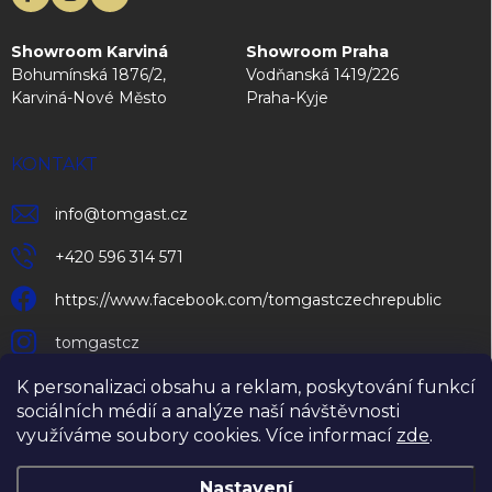
Showroom Karviná
Showroom Praha
Bohumínská 1876/2,
Vodňanská 1419/226
Karviná-Nové Město
Praha-Kyje
KONTAKT
info
@
tomgast.cz
+420 596 314 571
https://www.facebook.com/tomgastczechrepublic
tomgastcz
K personalizaci obsahu a reklam, poskytování funkcí
sociálních médií a analýze naší návštěvnosti
využíváme soubory cookies. Více informací
zde
.
Nastavení