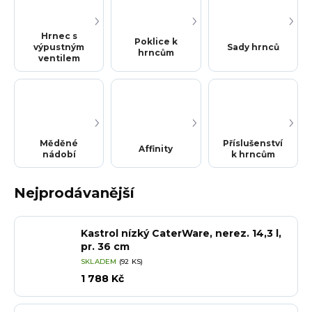
Hrnec s
Poklice k
výpustným
Sady hrnců
hrncům
ventilem
Měděné
Příslušenství
Affinity
nádobí
k hrncům
Nejprodávanější
Kastrol nízký CaterWare, nerez. 14,3 l,
pr. 36 cm
SKLADEM
(92 KS)
1 788 Kč