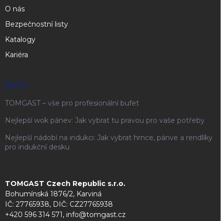
O nás
Bezpečnostní listy
Katalogy
Kariéra
BLOG
TOMGAST – vše pro profesionální bufet
Nejlepší wok pánev: Jak vybrat tu pravou pro vaše potřeby
Nejlepší nádobí na indukci: Jak vybrat hrnce, pánve a rendlíky
pro indukční desku
TOMGAST Czech Republic s.r.o.
Bohumínská 1876/2, Karviná
IČ: 27765938, DIČ: CZ27765938
+420 596 314 571, info@tomgast.cz