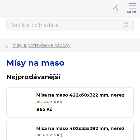
Přejít na obsah
Hledat
Mísy a potravinové nádoby
Mísy na maso
Nejprodávanější
Mísa na maso 422x60x322 mm, nerez
SKLADEM
(5 KS)
865 Kč
Mísa na maso 402x55x282 mm, nerez
SKLADEM
(5 KS)