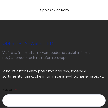
3
položek celkem
Ovládací prvky výpisu
Zápatí
ODEBÍRAT NEWSLETTER
Vložte svůj e-mail a my vám budeme zasílat informace o
nových produktech na našem e-shopu.
V newsletteru vám pošleme novinky, změny v
sortimentu, praktické informace a zvýhodněné nabídky.
E-MAIL