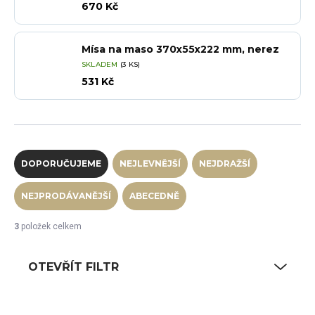
670 Kč
Mísa na maso 370x55x222 mm, nerez
SKLADEM
(3 KS)
531 Kč
Řazení produktů
DOPORUČUJEME
NEJLEVNĚJŠÍ
NEJDRAŽŠÍ
NEJPRODÁVANĚJŠÍ
ABECEDNĚ
3
položek celkem
OTEVŘÍT FILTR