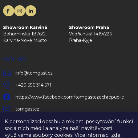
Showroom Karviná
Showroom Praha
Bohumínská 1876/2,
Vodňanská 1419/226
Karviná-Nové Město
Praha-Kyje
KONTAKT
info
@
tomgast.cz
+420 596 314 571
https://www.facebook.com/tomgastczechrepublic
tomgastcz
K personalizaci obsahu a reklam, poskytování funkcí
sociálních médií a analýze naší návštěvnosti
využíváme soubory cookies. Více informací
zde
.