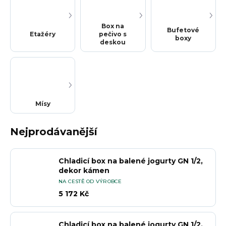
Box na
Bufetové
Etažéry
pečivo s
boxy
deskou
Mísy
Nejprodávanější
Chladicí box na balené jogurty GN 1/2,
dekor kámen
NA CESTĚ OD VÝROBCE
5 172 Kč
Chladicí box na balené jogurty GN 1/2,