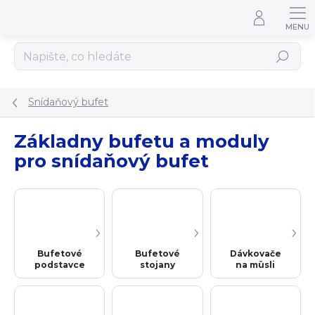
Přejít na obsah
Hledat
Snídaňový bufet
Základny bufetu a moduly
pro snídaňový bufet
Bufetové
Bufetové
Dávkovače
podstavce
stojany
na müsli