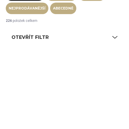
NEJPRODÁVANĚJŠÍ
ABECEDNĚ
226
položek celkem
OTEVŘÍT FILTR
Výpis produktů
SKLADEM
SKLADEM
(1 KS)
(3 KS)
Box na pečivo s
Etažér břidlice 24
deskou na krájení
cm