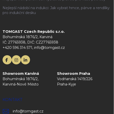
Nejlepší nádobí na indukci: Jak vybrat hrnce, pánve a rendlíky
pro indukční desku
TOMGAST Czech Republic s.r.o.
Bohumínská 1876/2, Karviná
IČ: 27765938, DIČ: CZ27765938
+420 596 314 571, info@tomgast.cz
Showroom Karviná
Showroom Praha
Bohumínská 1876/2,
Vodňanská 1419/226
Karviná-Nové Město
Praha-Kyje
KONTAKT
info
@
tomgast.cz