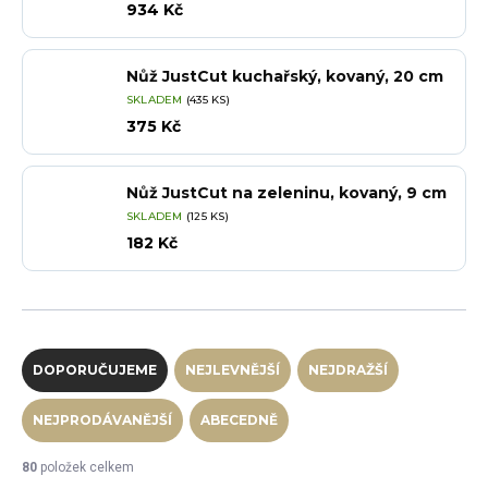
934 Kč
Nůž JustCut kuchařský, kovaný, 20 cm
SKLADEM
(435 KS)
375 Kč
Nůž JustCut na zeleninu, kovaný, 9 cm
SKLADEM
(125 KS)
182 Kč
Řazení produktů
DOPORUČUJEME
NEJLEVNĚJŠÍ
NEJDRAŽŠÍ
NEJPRODÁVANĚJŠÍ
ABECEDNĚ
80
položek celkem