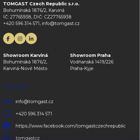
TOMGAST Czech Republic s.r.o.
Bohumínská 1876/2, Karviná
IČ: 27765938, DIČ: CZ27765938
+420 596 314 571, info@tomgast.cz
Showroom Karviná
Showroom Praha
Bohumínská 1876/2,
Vodňanská 1419/226
Karviná-Nové Město
Praha-Kyje
KONTAKT
info
@
tomgast.cz
+420 596 314 571
https://www.facebook.com/tomgastczechrepublic
tomgastcz