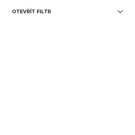
OTEVŘÍT FILTR
Výpis produktů
SKLADEM
SKLADEM
(4 KS)
(410 KS)
Kuchařský nůž
Magnetická lišta na
úzky 18 cm
nože 45 cm
652 Kč
253 Kč
539 Kč bez DPH
209 Kč bez DPH
DO KOŠÍKU
DO KOŠÍKU