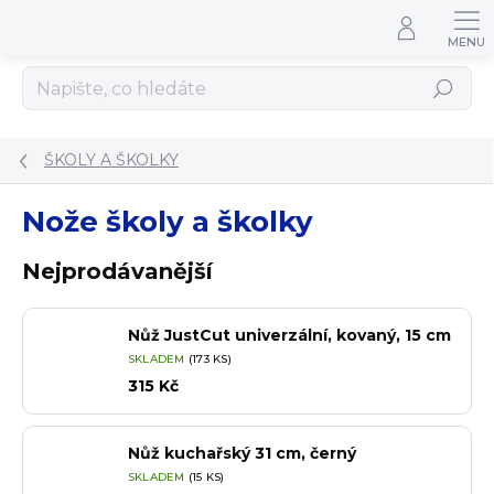
Přejít na obsah
Hledat
ŠKOLY A ŠKOLKY
Nože školy a školky
Nejprodávanější
Nůž JustCut univerzální, kovaný, 15 cm
SKLADEM
(173 KS)
315 Kč
Nůž kuchařský 31 cm, černý
SKLADEM
(15 KS)