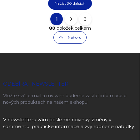
Načíst 30 dalších
1
3
Ovládací prvky výpisu
Stránkování
80
položek celkem
Nahoru
Zápatí
ODEBÍRAT NEWSLETTER
Vložte svůj e-mail a my vám budeme zasílat informace o
nových produktech na našem e-shopu.
V newsletteru vám pošleme novinky, změny v
sortimentu, praktické informace a zvýhodněné nabídky.