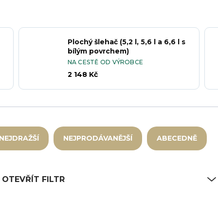
Plochý šlehač (5,2 l, 5,6 l a 6,6 l s
bílým povrchem)
NA CESTĚ OD VÝROBCE
2 148 Kč
NEJDRAŽŠÍ
NEJPRODÁVANĚJŠÍ
ABECEDNĚ
OTEVŘÍT FILTR