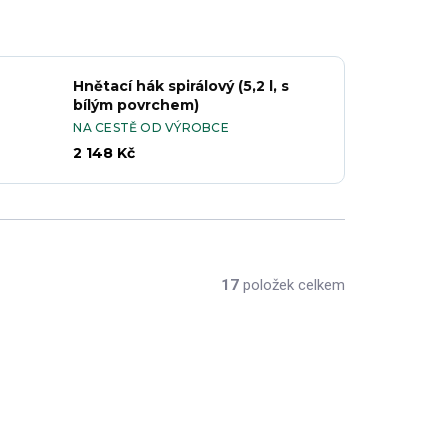
Hnětací hák spirálový (5,2 l, s
bílým povrchem)
NA CESTĚ OD VÝROBCE
2 148 Kč
17
položek celkem