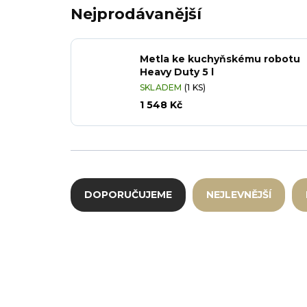
Nejprodávanější
Metla ke kuchyňskému robotu
Heavy Duty 5 l
SKLADEM
(1 KS)
1 548 Kč
Řazení produktů
DOPORUČUJEME
NEJLEVNĚJŠÍ