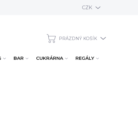
CZK
PRÁZDNÝ KOŠÍK
NÁKUPNÍ KOŠÍK
G
BAR
CUKRÁRNA
REGÁLY
ÚKLID, MYTÍ