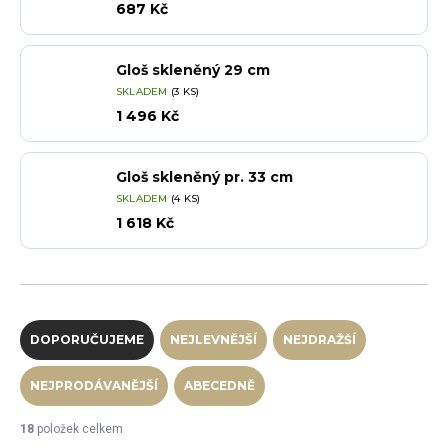
687 Kč
Gloš skleněný 29 cm
SKLADEM
(3 KS)
1 496 Kč
Gloš skleněný pr. 33 cm
SKLADEM
(4 KS)
1 618 Kč
Řazení produktů
DOPORUČUJEME
NEJLEVNĚJŠÍ
NEJDRAŽŠÍ
NEJPRODÁVANĚJŠÍ
ABECEDNĚ
18
položek celkem