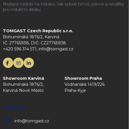
Nejlepší nádobí na indukci: Jak vybrat hrnce, pánve a rendlíky
pro indukční desku
TOMGAST Czech Republic s.r.o.
Bohumínská 1876/2, Karviná
IČ: 27765938, DIČ: CZ27765938
+420 596 314 571, info@tomgast.cz
Showroom Karviná
Showroom Praha
Bohumínská 1876/2,
Vodňanská 1419/226
Karviná-Nové Město
Praha-Kyje
KONTAKT
info
@
tomgast.cz