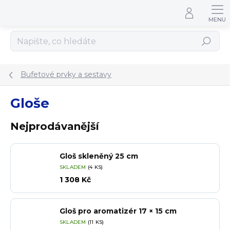
Přejít na obsah
Hledat
Bufetové prvky a sestavy
Gloše
Nejprodávanější
Gloš skleněný 25 cm
SKLADEM
(4 KS)
1 308 Kč
Gloš pro aromatizér 17 × 15 cm
SKLADEM
(11 KS)