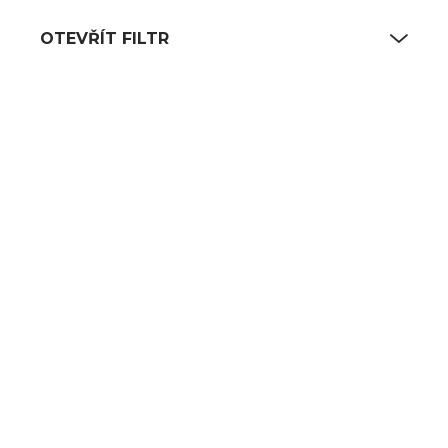
OTEVŘÍT FILTR
Výpis produktů
SKLADEM
SKLADEM
(11 KS)
(11 KS)
Gloš pro
Gloš pr. 28 cm
aromatizér 17 × 15
387 Kč
cm
320 Kč bez DPH
687 Kč
DO KOŠÍKU
568 Kč bez DPH