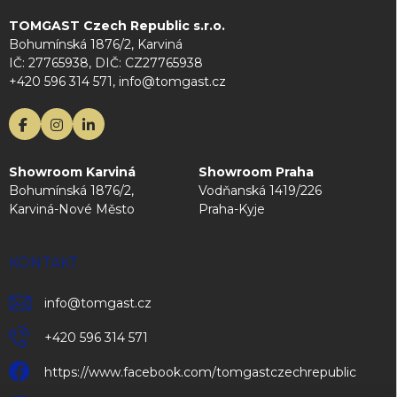
TOMGAST Czech Republic s.r.o.
Bohumínská 1876/2, Karviná
IČ: 27765938, DIČ: CZ27765938
+420 596 314 571, info@tomgast.cz
Showroom Karviná
Showroom Praha
Bohumínská 1876/2,
Vodňanská 1419/226
Karviná-Nové Město
Praha-Kyje
KONTAKT
info
@
tomgast.cz
+420 596 314 571
https://www.facebook.com/tomgastczechrepublic