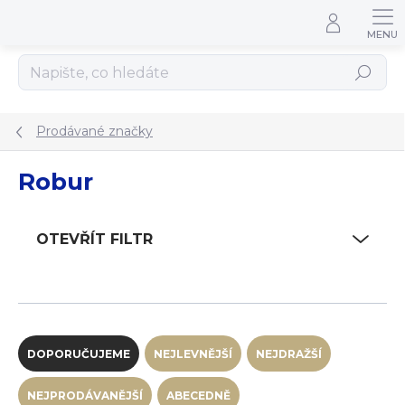
Přejít na obsah
Hledat
Prodávané značky
Robur
OTEVŘÍT FILTR
Řazení produktů
DOPORUČUJEME
NEJLEVNĚJŠÍ
NEJDRAŽŠÍ
NEJPRODÁVANĚJŠÍ
ABECEDNĚ