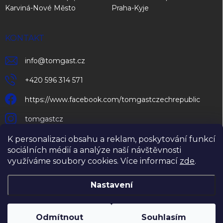
Karviná-Nové Město
Praha-Kyje
KONTAKT
info
@
tomgast.cz
+420 596 314 571
https://www.facebook.com/tomgastczechrepublic
tomgastcz
K personalizaci obsahu a reklam, poskytování funkcí
sociálních médií a analýze naší návštěvnosti
využíváme soubory cookies. Více informací
zde
.
Nastavení
Copyright 2026
TOMGAST Czech Republic s.r.o.
. Všechna práva
vyhrazena.
Upravit nastavení cookies
Odmítnout
Souhlasím