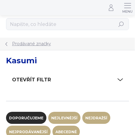
Přejít na obsah
Hledat
Prodávané značky
Kasumi
OTEVŘÍT FILTR
Řazení produktů
DOPORUČUJEME
NEJLEVNĚJŠÍ
NEJDRAŽŠÍ
NEJPRODÁVANĚJŠÍ
ABECEDNĚ