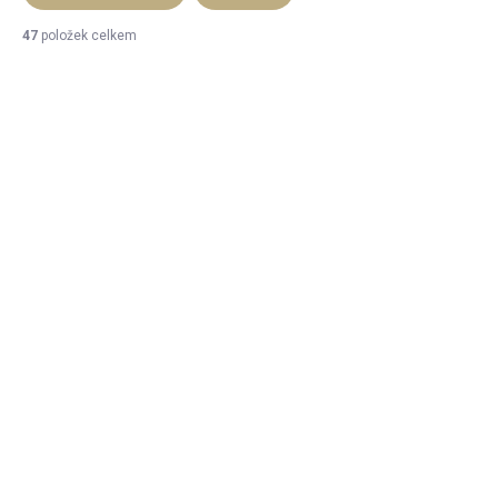
47
položek celkem
Výpis produktů
SKLADEM
SKLADEM
(36 KS)
(7 KS)
Kasumi nůžky
Nůž Deba 16,5 cm
kuchyňské 24 cm
2 439 Kč
1 354 Kč
2 016 Kč bez DPH
1 119 Kč bez DPH
DO KOŠÍKU
DO KOŠÍKU