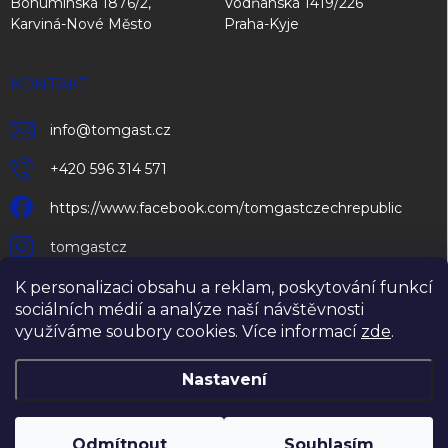
Bohumínská 1876/2,
Vodňanská 1419/226
Karviná-Nové Město
Praha-Kyje
KONTAKT
info
@
tomgast.cz
+420 596 314 571
https://www.facebook.com/tomgastczechrepublic
tomgastcz
K personalizaci obsahu a reklam, poskytování funkcí
sociálních médií a analýze naší návštěvnosti
využíváme soubory cookies. Více informací
zde
.
Nastavení
Copyright 2026
TOMGAST Czech Republic s.r.o.
. Všechna práva
vyhrazena.
Upravit nastavení cookies
Odmítnout
Souhlasím