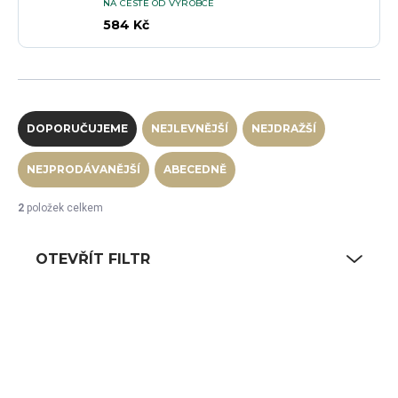
NA CESTĚ OD VÝROBCE
584 Kč
Řazení produktů
DOPORUČUJEME
NEJLEVNĚJŠÍ
NEJDRAŽŠÍ
NEJPRODÁVANĚJŠÍ
ABECEDNĚ
2
položek celkem
OTEVŘÍT FILTR
Výpis produktů