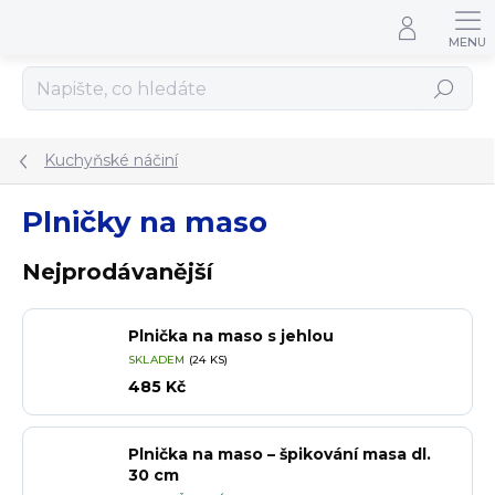
Přejít na obsah
Hledat
Kuchyňské náčiní
Plničky na maso
Nejprodávanější
Plnička na maso s jehlou
SKLADEM
(24 KS)
485 Kč
Plnička na maso – špikování masa dl.
30 cm