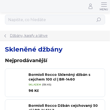
Přejít na obsah
Hledat
Džbány, karafy a láhve
Skleněné džbány
Nejprodávanější
Bormioli Rocco Skleněný džbán s
cejchem 100 cl | BR-1460
SKLADEM
(136 KS)
96 Kč
Bormioli Rocco Džbán cejchovaný 50