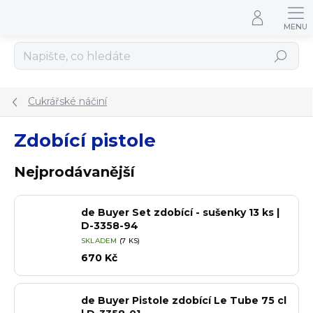
Přejít na obsah
Hledat
Cukrářské náčiní
Zdobící pistole
Nejprodávanější
de Buyer Set zdobící - sušenky 13 ks |
D-3358-94
SKLADEM
(7 KS)
670 Kč
de Buyer Pistole zdobící Le Tube 75 cl