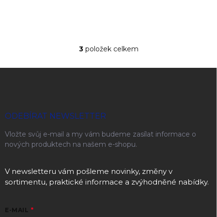
3
položek celkem
Ovládací prvky výpisu
Zápatí
ODEBÍRAT NEWSLETTER
Vložte svůj e-mail a my vám budeme zasílat informace o
nových produktech na našem e-shopu.
V newsletteru vám pošleme novinky, změny v
sortimentu, praktické informace a zvýhodněné nabídky.
E-MAIL