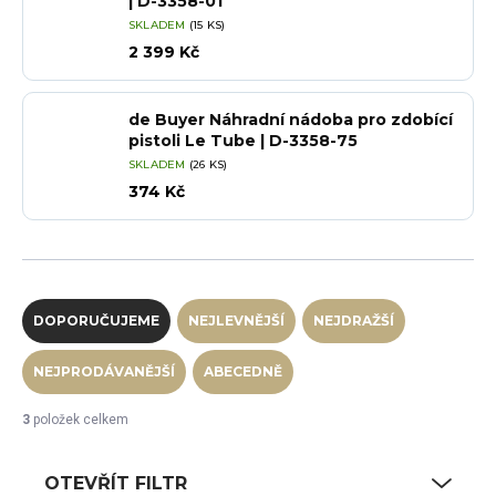
| D-3358-01
SKLADEM
(15 KS)
2 399 Kč
de Buyer Náhradní nádoba pro zdobící
pistoli Le Tube | D-3358-75
SKLADEM
(26 KS)
374 Kč
Řazení produktů
DOPORUČUJEME
NEJLEVNĚJŠÍ
NEJDRAŽŠÍ
NEJPRODÁVANĚJŠÍ
ABECEDNĚ
3
položek celkem
OTEVŘÍT FILTR