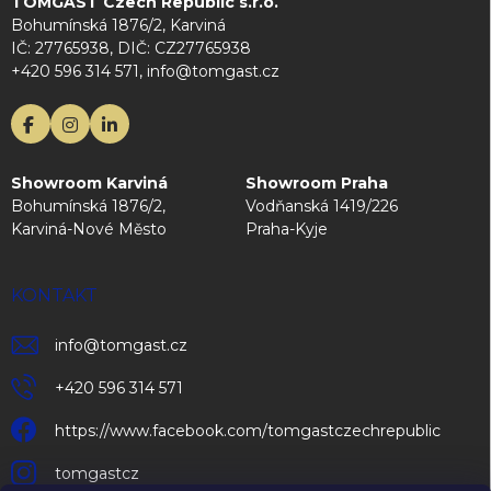
TOMGAST Czech Republic s.r.o.
Bohumínská 1876/2, Karviná
IČ: 27765938, DIČ: CZ27765938
+420 596 314 571, info@tomgast.cz
Showroom Karviná
Showroom Praha
Bohumínská 1876/2,
Vodňanská 1419/226
Karviná-Nové Město
Praha-Kyje
KONTAKT
info
@
tomgast.cz
+420 596 314 571
https://www.facebook.com/tomgastczechrepublic
tomgastcz