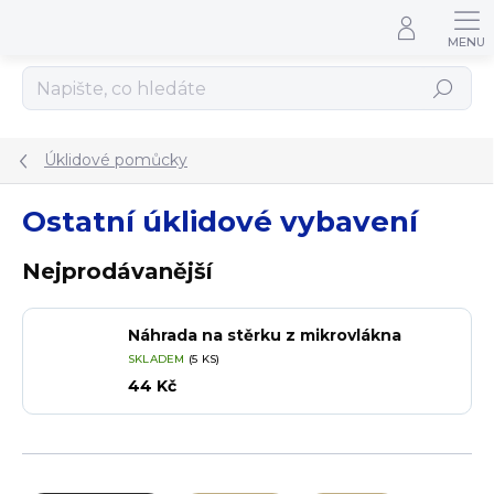
Přejít na obsah
Hledat
Úklidové pomůcky
Ostatní úklidové vybavení
Nejprodávanější
Náhrada na stěrku z mikrovlákna
SKLADEM
(5 KS)
44 Kč
Řazení produktů