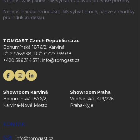
Nejlepší wok pánev: Jak vybrat tu pravou pro vaše potřeby
Nejlepší nádobí na indukci: Jak vybrat hrnce, pánve a rendlíky
pro indukční desku
TOMGAST Czech Republic s.r.o.
Bohumínská 1876/2, Karviná
IČ: 27765938, DIČ: CZ27765938
+420 596 314 571, info@tomgast.cz
Showroom Karviná
Showroom Praha
Bohumínská 1876/2,
Vodňanská 1419/226
Karviná-Nové Město
Praha-Kyje
KONTAKT
info
@
tomgast.cz