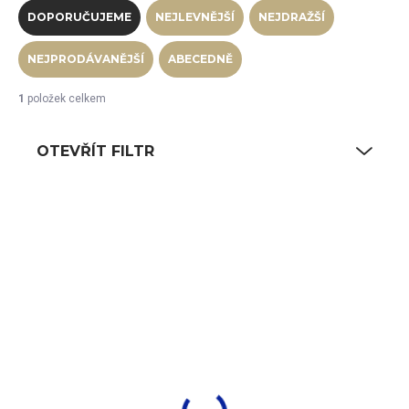
DOPORUČUJEME
NEJLEVNĚJŠÍ
NEJDRAŽŠÍ
NEJPRODÁVANĚJŠÍ
ABECEDNĚ
1
položek celkem
OTEVŘÍT FILTR
Výpis produktů
SKLADEM
(5 KS)