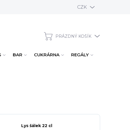
CZK
PRÁZDNÝ KOŠÍK
NÁKUPNÍ KOŠÍK
G
BAR
CUKRÁRNA
REGÁLY
ÚKLID, MYTÍ
Lys šálek 22 cl