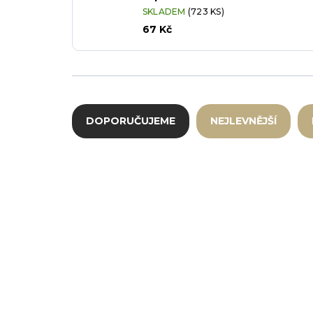
SKLADEM
(723 KS)
67 Kč
Řazení produktů
DOPORUČUJEME
NEJLEVNĚJŠÍ
Výpis produktů
DX-401600-