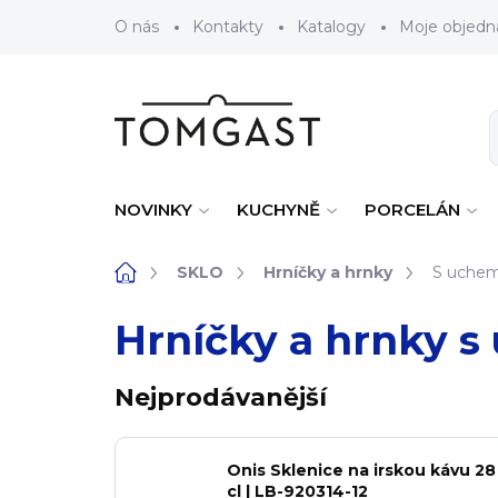
Přejít na obsah
O nás
Kontakty
Katalogy
Moje objedn
NOVINKY
KUCHYNĚ
PORCELÁN
Domů
SKLO
Hrníčky a hrnky
S uche
Hrníčky a hrnky 
Nejprodávanější
Onis Sklenice na irskou kávu 28
cl | LB-920314-12