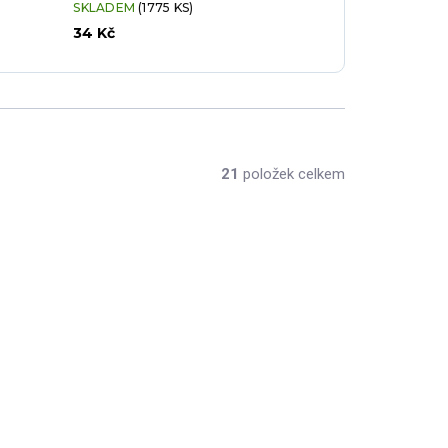
SKLADEM
(1775 KS)
34 Kč
21
položek celkem
ON-2609VCN18-6