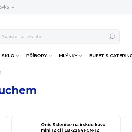
ávka
Hledat
SKLO
PŘÍBORY
MLÝNKY
BUFET & CATERIN
m
s uchem
Onis Sklenice na irskou kávu
mini 12 cl | LB-2264FCN-12