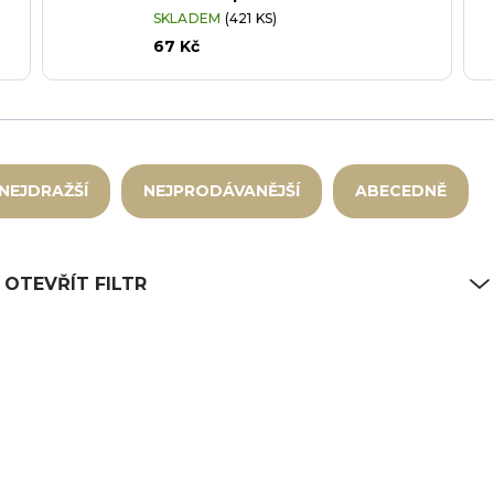
SKLADEM
(421 KS)
67 Kč
NEJDRAŽŠÍ
NEJPRODÁVANĚJŠÍ
ABECEDNĚ
OTEVŘÍT FILTR
6
ON-2783VCH08-12