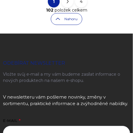
1
4
Ovládací prvky výpisu
Stránkování
102
položek celkem
Nahoru
Zápatí
ODEBÍRAT NEWSLETTER
Vložte svůj e-mail a my vám budeme zasílat informace o
nových produktech na našem e-shopu.
V newsletteru vám pošleme novinky, změny v
sortimentu, praktické informace a zvýhodněné nabídky.
E-MAIL