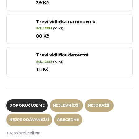
39 Kč
Trevi vidlička na moučník
SKLADEM
(10 KS)
80 Kč
Trevi vidlička dezertní
SKLADEM
(10 KS)
111 Kč
Řazení produktů
DOPORUČUJEME
NEJLEVNĚJŠÍ
NEJDRAŽŠÍ
NEJPRODÁVANĚJŠÍ
ABECEDNĚ
102
položek celkem