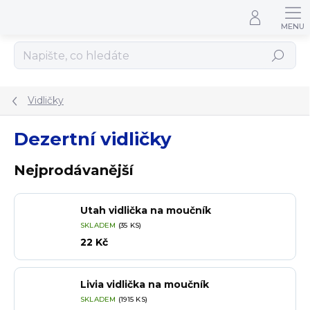
Přejít na obsah
Hledat
Vidličky
Dezertní vidličky
Nejprodávanější
Utah vidlička na moučník
SKLADEM
(35 KS)
22 Kč
Livia vidlička na moučník
SKLADEM
(1915 KS)