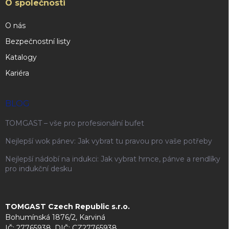
O společnosti
O nás
Bezpečnostní listy
Katalogy
Kariéra
BLOG
TOMGAST – vše pro profesionální bufet
Nejlepší wok pánev: Jak vybrat tu pravou pro vaše potřeby
Nejlepší nádobí na indukci: Jak vybrat hrnce, pánve a rendlíky
pro indukční desku
TOMGAST Czech Republic s.r.o.
Bohumínská 1876/2, Karviná
IČ: 27765938, DIČ: CZ27765938