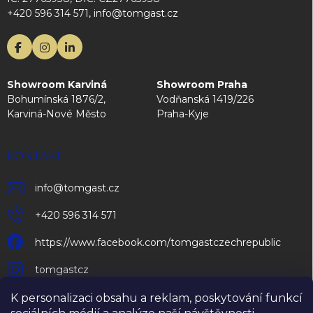
+420 596 314 571, info@tomgast.cz
Showroom Karviná
Showroom Praha
Bohumínská 1876/2,
Vodňanská 1419/226
Karviná-Nové Město
Praha-Kyje
KONTAKT
info
@
tomgast.cz
+420 596 314 571
https://www.facebook.com/tomgastczechrepublic
tomgastcz
K personalizaci obsahu a reklam, poskytování funkcí