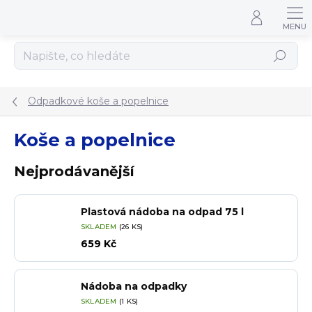
Přejít na obsah
Hledat
Odpadkové koše a popelnice
Koše a popelnice
Nejprodávanější
Plastová nádoba na odpad 75 l
SKLADEM
(26 KS)
659 Kč
Nádoba na odpadky
SKLADEM
(1 KS)