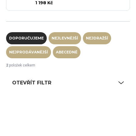
1 198 Kč
Řazení produktů
DOPORUČUJEME
NEJLEVNĚJŠÍ
NEJDRAŽŠÍ
NEJPRODÁVANĚJŠÍ
ABECEDNĚ
2
položek celkem
OTEVŘÍT FILTR
Výpis produktů