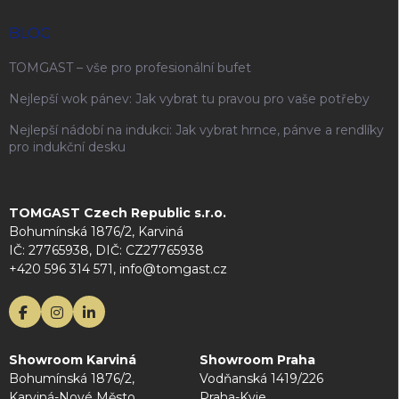
BLOG
TOMGAST – vše pro profesionální bufet
Nejlepší wok pánev: Jak vybrat tu pravou pro vaše potřeby
Nejlepší nádobí na indukci: Jak vybrat hrnce, pánve a rendlíky
pro indukční desku
TOMGAST Czech Republic s.r.o.
Bohumínská 1876/2, Karviná
IČ: 27765938, DIČ: CZ27765938
+420 596 314 571, info@tomgast.cz
Showroom Karviná
Showroom Praha
Bohumínská 1876/2,
Vodňanská 1419/226
Karviná-Nové Město
Praha-Kyje