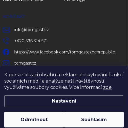
KONTAKT
info
@
tomgast.cz
+420 596 314 571
https://www.facebook.com/tomgastczechrepublic
tomgastcz
K personalizaci obsahu a reklam, poskytování funkcí
sociálních médií a analýze naší návštěvnosti
využíváme soubory cookies. Více informací
zde
.
Nastavení
Copyright 2026
TOMGAST Czech Republic s.r.o.
. Všechna práva
vyhrazena.
Upravit nastavení cookies
Odmítnout
Souhlasím
Vytvořil Shoptet