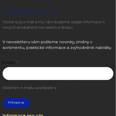
ODEBÍRAT NEWSLETTER
Vložte svůj e-mail a my vám budeme zasílat informace o
nových produktech na našem e-shopu.
V newsletteru vám pošleme novinky, změny v
sortimentu, praktické informace a zvýhodněné nabídky.
E-MAIL
Vložením e-mailu souhlasíte s
podmínkami ochrany osobních
údajů
Přihlásit se
Informace pro vás