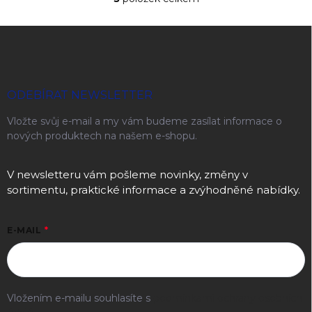
Ovládací prvky výpisu
Zápatí
ODEBÍRAT NEWSLETTER
Vložte svůj e-mail a my vám budeme zasílat informace o
nových produktech na našem e-shopu.
V newsletteru vám pošleme novinky, změny v
sortimentu, praktické informace a zvýhodněné nabídky.
E-MAIL
Vložením e-mailu souhlasíte s
podmínkami ochrany osobních