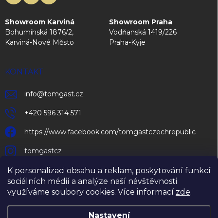
Showroom Karviná
Showroom Praha
Bohumínská 1876/2,
Vodňanská 1419/226
Karviná-Nové Město
Praha-Kyje
KONTAKT
info
@
tomgast.cz
+420 596 314 571
https://www.facebook.com/tomgastczechrepublic
tomgastcz
K personalizaci obsahu a reklam, poskytování funkcí
sociálních médií a analýze naší návštěvnosti
využíváme soubory cookies. Více informací
zde
.
Nastavení