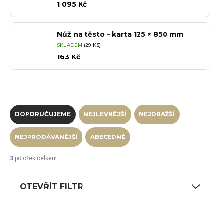
1 095 Kč
Nůž na těsto – karta 125 × 850 mm
SKLADEM
(29 KS)
163 Kč
Řazení produktů
DOPORUČUJEME
NEJLEVNĚJŠÍ
NEJDRAŽŠÍ
NEJPRODÁVANĚJŠÍ
ABECEDNĚ
3
položek celkem
OTEVŘÍT FILTR