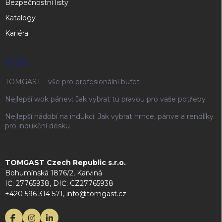
Bezpečnostní listy
Katalogy
Kariéra
BLOG
TOMGAST – vše pro profesionální bufet
Nejlepší wok pánev: Jak vybrat tu pravou pro vaše potřeby
Nejlepší nádobí na indukci: Jak vybrat hrnce, pánve a rendlíky
pro indukční desku
TOMGAST Czech Republic s.r.o.
Bohumínská 1876/2, Karviná
IČ: 27765938, DIČ: CZ27765938
+420 596 314 571, info@tomgast.cz