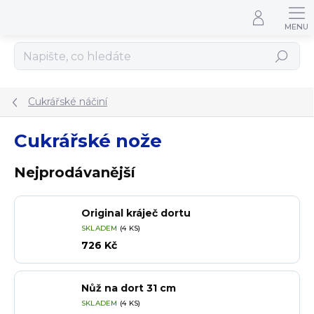
Přejít na obsah
Hledat
Cukrářské náčiní
Cukrářské nože
Nejprodávanější
Original kráječ dortu
SKLADEM
(4 KS)
726 Kč
Nůž na dort 31 cm
SKLADEM
(4 KS)