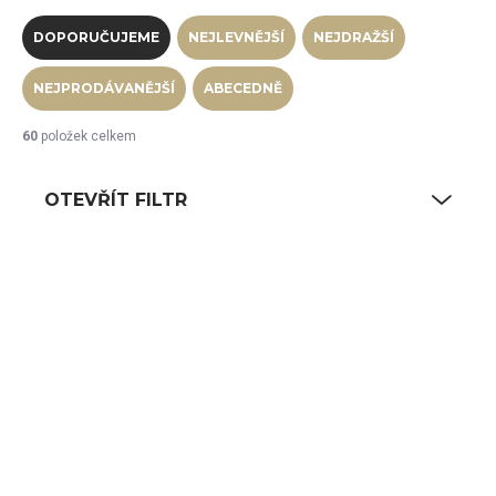
Řazení produktů
DOPORUČUJEME
NEJLEVNĚJŠÍ
NEJDRAŽŠÍ
NEJPRODÁVANĚJŠÍ
ABECEDNĚ
60
položek celkem
OTEVŘÍT FILTR
Výpis produktů
SKLADEM
SKLADEM
(97 KS)
(104 KS)