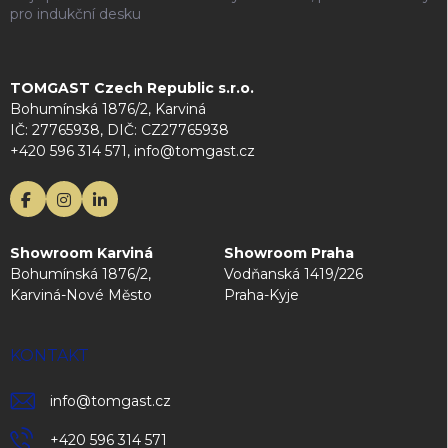
pro indukční desku
TOMGAST Czech Republic s.r.o.
Bohumínská 1876/2, Karviná
IČ: 27765938, DIČ: CZ27765938
+420 596 314 571, info@tomgast.cz
Showroom Karviná
Showroom Praha
Bohumínská 1876/2,
Vodňanská 1419/226
Karviná-Nové Město
Praha-Kyje
KONTAKT
info
@
tomgast.cz
+420 596 314 571