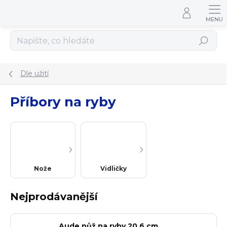
Přejít na obsah
Hledat
Dle užití
Příbory na ryby
Nože
Vidličky
Nejprodávanější
Aude nůž na ryby 20,6 cm