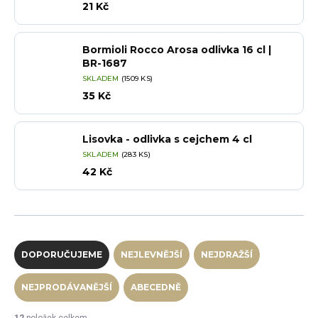
21 Kč
Bormioli Rocco Arosa odlivka 16 cl |
BR-1687
SKLADEM
(1509 KS)
35 Kč
Lisovka - odlivka s cejchem 4 cl
SKLADEM
(283 KS)
42 Kč
Řazení produktů
DOPORUČUJEME
NEJLEVNĚJŠÍ
NEJDRAŽŠÍ
NEJPRODÁVANĚJŠÍ
ABECEDNĚ
12
položek celkem