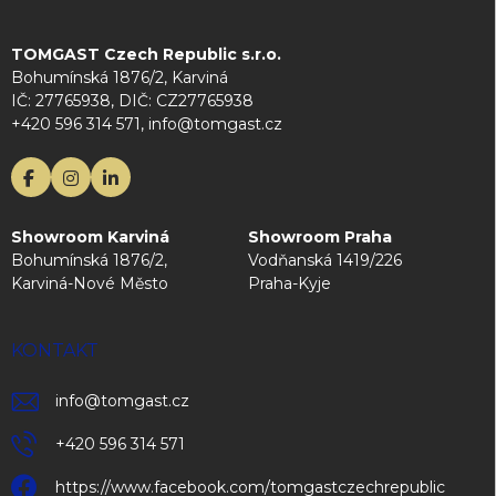
TOMGAST Czech Republic s.r.o.
Bohumínská 1876/2, Karviná
IČ: 27765938, DIČ: CZ27765938
+420 596 314 571, info@tomgast.cz
Showroom Karviná
Showroom Praha
Bohumínská 1876/2,
Vodňanská 1419/226
Karviná-Nové Město
Praha-Kyje
KONTAKT
info
@
tomgast.cz
+420 596 314 571
https://www.facebook.com/tomgastczechrepublic