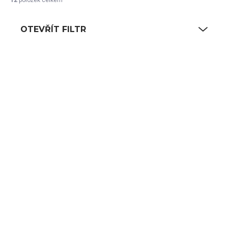
OTEVŘÍT FILTR
Výpis produktů
SKLADEM
SKLADEM
(1509 KS)
(1105 KS)
Bormioli Rocco
Bormioli Rocco
Arosa odlivka 16 cl |
Bistro Bar odlivka
BR-1687
14 cl | BR-1567
35 Kč
57 Kč