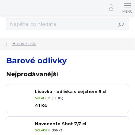
Přejít na obsah
Hledat
Barové sklo
Barové odlivky
Nejprodávanější
Lisovka - odlivka s cejchem 5 cl
SKLADEM
(105 KS)
41 Kč
Novecento Shot 7,7 cl
SKLADEM
(299 KS)