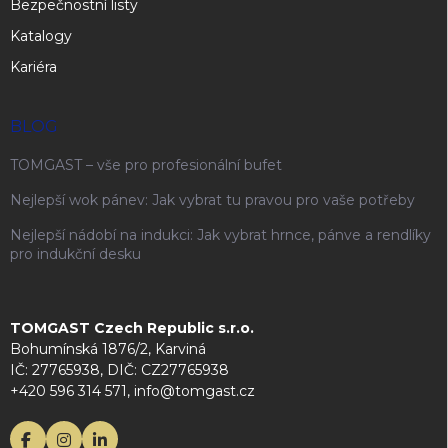
Bezpečnostní listy
Katalogy
Kariéra
BLOG
TOMGAST – vše pro profesionální bufet
Nejlepší wok pánev: Jak vybrat tu pravou pro vaše potřeby
Nejlepší nádobí na indukci: Jak vybrat hrnce, pánve a rendlíky
pro indukční desku
TOMGAST Czech Republic s.r.o.
Bohumínská 1876/2, Karviná
IČ: 27765938, DIČ: CZ27765938
+420 596 314 571, info@tomgast.cz