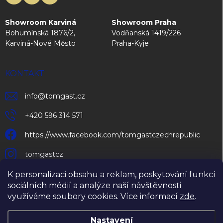
Showroom Karviná
Showroom Praha
Bohumínská 1876/2,
Vodňanská 1419/226
Karviná-Nové Město
Praha-Kyje
KONTAKT
info
@
tomgast.cz
+420 596 314 571
https://www.facebook.com/tomgastczechrepublic
tomgastcz
K personalizaci obsahu a reklam, poskytování funkcí
sociálních médií a analýze naší návštěvnosti
využíváme soubory cookies. Více informací
zde
.
Nastavení