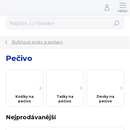
Přejít na obsah
Hledat
Bufetové prvky a sestavy
Pečivo
Košíky na
Tašky na
Desky na
pečivo
pečivo
pečivo
Nejprodávanější