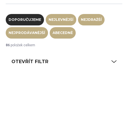
Řazení produktů
DOPORUČUJEME
NEJLEVNĚJŠÍ
NEJDRAŽŠÍ
NEJPRODÁVANĚJŠÍ
ABECEDNĚ
86
položek celkem
OTEVŘÍT FILTR
Výpis produktů