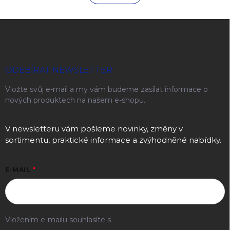
Zápatí
ODEBÍRAT NEWSLETTER
Vložte svůj e-mail a my vám budeme zasílat informace o
nových produktech na našem e-shopu.
V newsletteru vám pošleme novinky, změny v
sortimentu, praktické informace a zvýhodněné nabídky.
E-MAIL
Vložením e-mailu souhlasíte s
podmínkami ochrany osobních