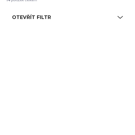
OTEVŘÍT FILTR
Výpis produktů
SKLADEM
SKLADEM
(3 KS)
(27 KS)
Deska indukční
Adaptér pro V-1130-
kulatá
82
2 700 Kč
472 Kč
2 231 Kč bez DPH
390 Kč bez DPH