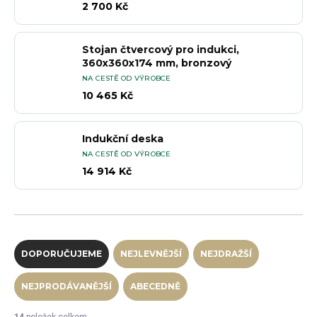
2 700 Kč
Stojan čtvercový pro indukci,
360x360x174 mm, bronzový
NA CESTĚ OD VÝROBCE
10 465 Kč
Indukční deska
NA CESTĚ OD VÝROBCE
14 914 Kč
Řazení produktů
DOPORUČUJEME
NEJLEVNĚJŠÍ
NEJDRAŽŠÍ
NEJPRODÁVANĚJŠÍ
ABECEDNĚ
14
položek celkem