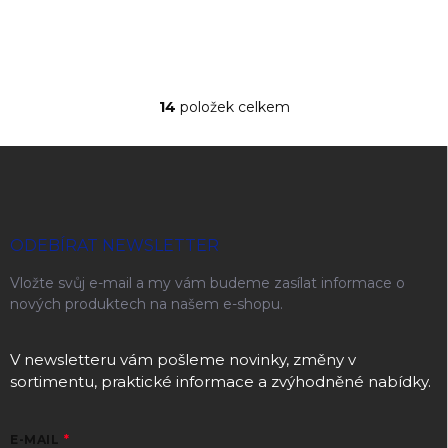
14
položek celkem
Ovládací prvky výpisu
Zápatí
ODEBÍRAT NEWSLETTER
Vložte svůj e-mail a my vám budeme zasílat informace o
nových produktech na našem e-shopu.
V newsletteru vám pošleme novinky, změny v
sortimentu, praktické informace a zvýhodněné nabídky.
E-MAIL