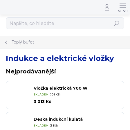
Přejít na obsah
Hledat
Teplý bufet
Indukce a elektrické vložky
Nejprodávanější
Vložka elektrická 700 W
SKLADEM
(101 KS)
3 013 Kč
Deska indukční kulatá
SKLADEM
(3 KS)