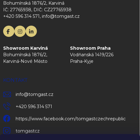
Bohumínská 1876/2, Karviná
IČ: 27765938, DIČ: CZ27765938
+420 596 314 571, info@tomgast.cz
Showroom Karviná
Showroom Praha
Bohumínská 1876/2,
Vodňanská 1419/226
Karviná-Nové Město
Praha-Kyje
KONTAKT
info
@
tomgast.cz
+420 596 314 571
https://www.facebook.com/tomgastczechrepublic
tomgastcz