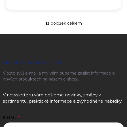
13
položek celkem
Ovládací prvky výpisu
Zápatí
ODEBÍRAT NEWSLETTER
Vložte svůj e-mail a my vám budeme zasílat informace o
nových produktech na našem e-shopu.
V newsletteru vám pošleme novinky, změny v
sortimentu, praktické informace a zvýhodněné nabídky.
E-MAIL