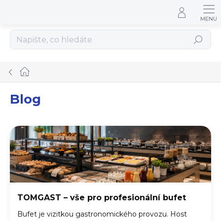
Přejít na obsah
Hledat
Domů
Blog
Výpis článků
TOMGAST – vše pro profesionální bufet
Bufet je vizitkou gastronomického provozu. Host