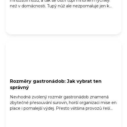
množství nožů, a tak se ostří tupí mnohem rychleji
než v domácnosti. Tupý nůž ale nezpomaluje jen k...
Rozměry gastronádob: Jak vybrat ten
správný
Nevhodně zvolený rozměr gastronádob znamená
zbytečné přesouvání surovin, horší organizaci mise en
place i pomalejší výdej. Přesto většina provozů řeší...