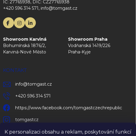
IČ: 27765938, DIČ: CZ27765938
+420 596 314 571, info@tomgast.cz
Showroom Karviná
Showroom Praha
Bohumínská 1876/2,
Vodňanská 1419/226
Karviná-Nové Město
Praha-Kyje
KONTAKT
info
@
tomgast.cz
+420 596 314 571
https://www.facebook.com/tomgastczechrepublic
tomgastcz
K personalizaci obsahu a reklam, poskytování funkcí