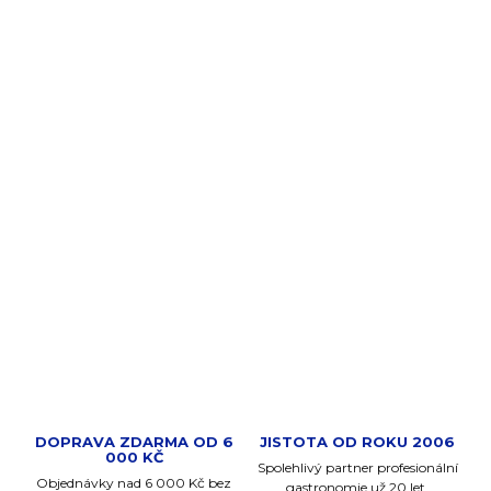
každodennímu stolování.
Zobrazit nabídku >
GASTRONÁDOBY
Spolehlivé řešení pro kuchyni, bufet i catering.
Zobrazit nabídku >
DOPRAVA ZDARMA OD 6
JISTOTA OD ROKU 2006
000 KČ
Spolehlivý partner profesionální
Objednávky nad 6 000 Kč bez
gastronomie už 20 let.