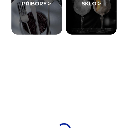
PŘÍBORY >
SKLO >
SKLADEM
SKLADEM
(25 KS)
(6 KS)
TOMGAST hrnec
Tomgast Exclusive