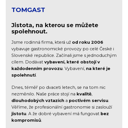
TOMGAST
Jistota, na kterou se můžete
spolehnout.
Jsme rodinná firma, která už
od roku 2006
vybavuje gastronomické provozy po celé České i
Slovenské republice. Začínali jsme s jednoduchým
cílem. Dodávat
vybavení, které obstojí v
každodenním provozu
. Vybavení,
na které je
spolehnutí
.
Dnes, téměř po dvaceti letech, se na tom nic
nezměnilo. Naše práce stojí na
kvalitě
,
dlouhodobých vztazích
a
poctivém servisu
.
Věříme, že profesionální gastronomie si zaslouží
jistotu
. A že dobré vybavení má fungovat
bez
kompromisů
.