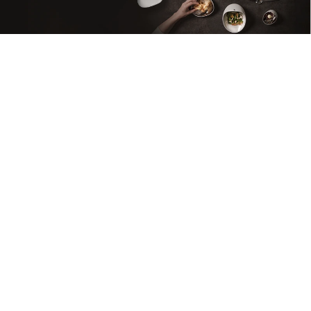
PORCELÁN
Prověřená kvalita, vysoká odolnost a široký výběr pro
každý typ provozu.
Zobrazit nabídku >
SKLO
Od barového skla až po sklo určené ke