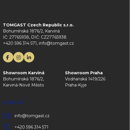
TOMGAST Czech Republic s.r.o.
Bohumínská 1876/2, Karviná
IČ: 27765938, DIČ: CZ27765938
+420 596 314 571, info@tomgast.cz
Showroom Karviná
Showroom Praha
Bohumínská 1876/2,
Vodňanská 1419/226
Karviná-Nové Město
Praha-Kyje
KONTAKT
info
@
tomgast.cz
+420 596 314 571