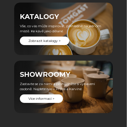
KATALOGY
Vše, co vás může inspirovat, přehledně na jednom
místě. Ke kávě jako dělané.
Zobrazit katalogy >
SHOWROOMY
Zastavte se za námi a prohlédněte si vybavení
osobně. Najdete nás v Praze a Karviné.
Více informací >