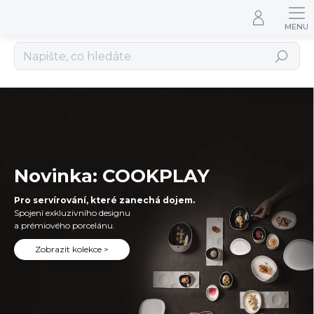
Přejít na obsah
Hledat
TOMGAST
Novinka: COOKPLAY
Pro servírování, které zanechá dojem.
Spojení exkluzivního designu
a prémiového porcelánu.
Zobrazit kolekce >