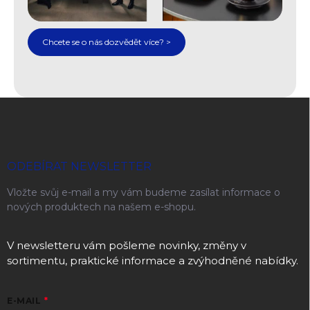
Chcete se o nás dozvědět více? >
Zápatí
ODEBÍRAT NEWSLETTER
Vložte svůj e-mail a my vám budeme zasílat informace o
nových produktech na našem e-shopu.
V newsletteru vám pošleme novinky, změny v
sortimentu, praktické informace a zvýhodněné nabídky.
E-MAIL