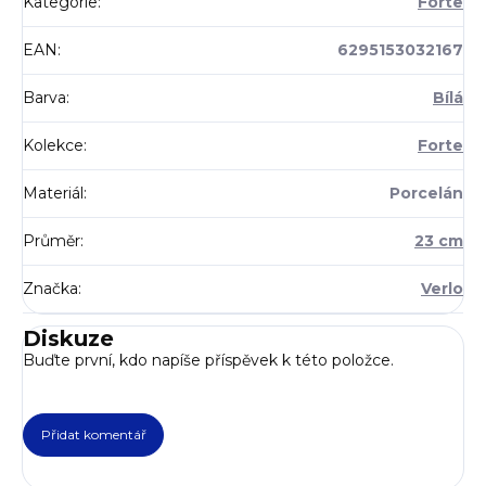
Kategorie
:
Forte
EAN
:
6295153032167
Barva
:
Bílá
Kolekce
:
Forte
Materiál
:
Porcelán
Průměr
:
23 cm
Značka
:
Verlo
Diskuze
Buďte první, kdo napíše příspěvek k této položce.
Přidat komentář