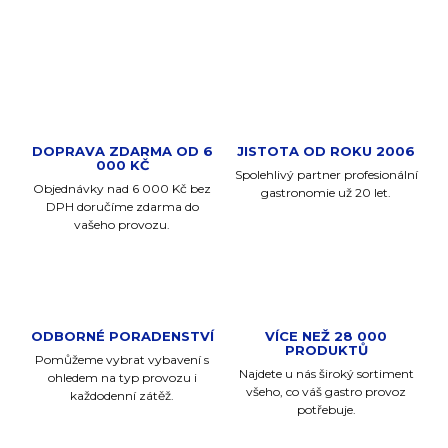
ZEPTAT SE
DOPRAVA ZDARMA OD 6
JISTOTA OD ROKU 2006
000 KČ
Spolehlivý partner profesionální
Objednávky nad 6 000 Kč bez
gastronomie už 20 let.
DPH doručíme zdarma do
vašeho provozu.
ODBORNÉ PORADENSTVÍ
VÍCE NEŽ 28 000
PRODUKTŮ
Pomůžeme vybrat vybavení s
Najdete u nás široký sortiment
ohledem na typ provozu i
všeho, co váš gastro provoz
každodenní zátěž.
potřebuje.