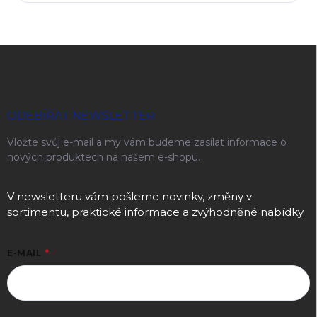
Zápatí
ODEBÍRAT NEWSLETTER
Vložte svůj e-mail a my vám budeme zasílat informace o
nových produktech na našem e-shopu.
V newsletteru vám pošleme novinky, změny v
sortimentu, praktické informace a zvýhodněné nabídky.
E-MAIL