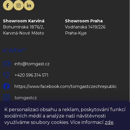
Showroom Karviná
Showroom Praha
Bohumínská 1876/2,
Vodňanská 1419/226
Karviná-Nové Město
Praha-Kyje
KONTAKT
info
@
tomgast.cz
+420 596 314 571
https://www.facebook.com/tomgastczechrepublic
tomgastcz
K personalizaci obsahu a reklam, poskytování funkcí
sociálních médií a analýze naší návštěvnosti
využíváme soubory cookies. Více informací
zde
.