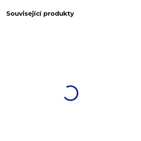
Související produkty
DOŽIVOTNÍ ZÁRUKA
DOŽIVOTNÍ ZÁRUKA
NA ODŠTĚPY
NA ODŠTĚPY
SKLADEM
SKLADEM
(1572 KS)
(1154 KS)
Forte talíř hluboký
Forte talíř hluboký
pr.26 cm
pr.30 cm
142 Kč
203 Kč
117 Kč bez DPH
168 Kč bez DPH
DO KOŠÍKU
DO KOŠÍKU