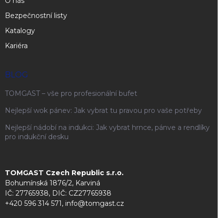
O nás
Bezpečnostní listy
Katalogy
Kariéra
BLOG
TOMGAST – vše pro profesionální bufet
Nejlepší wok pánev: Jak vybrat tu pravou pro vaše potřeby
Nejlepší nádobí na indukci: Jak vybrat hrnce, pánve a rendlíky
pro indukční desku
TOMGAST Czech Republic s.r.o.
Bohumínská 1876/2, Karviná
IČ: 27765938, DIČ: CZ27765938
+420 596 314 571, info@tomgast.cz