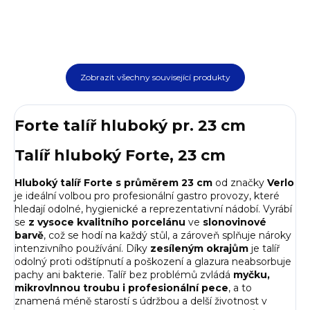
Zobrazit všechny související produkty
Forte talíř hluboký pr. 23 cm
Talíř hluboký Forte, 23 cm
Hluboký talíř Forte s průměrem 23 cm
od značky
Verlo
je ideální volbou pro profesionální gastro provozy, které
hledají odolné, hygienické a reprezentativní nádobí. Vyrábí
se
z vysoce kvalitního porcelánu
ve
slonovinové
barvě
, což se hodí na každý stůl, a zároveň splňuje nároky
intenzivního používání. Díky
zesíleným okrajům
je talíř
odolný proti odštípnutí a poškození a glazura neabsorbuje
pachy ani bakterie. Talíř bez problémů zvládá
myčku,
mikrovlnnou troubu i profesionální pece
, a to
znamená méně starostí s údržbou a delší životnost v