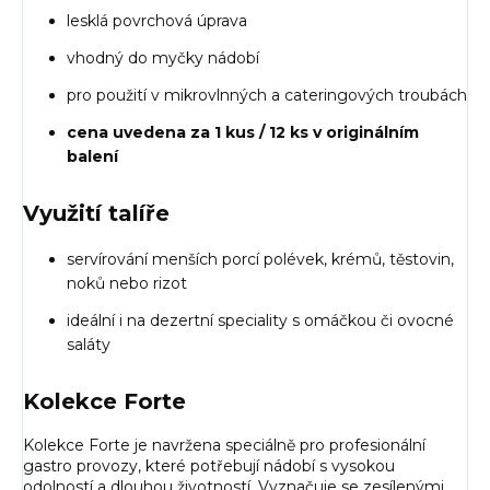
lesklá povrchová úprava
vhodný do myčky nádobí
pro použití v mikrovlnných a cateringových troubách
cena uvedena za 1 kus / 12 ks v originálním
balení
Využití talíře
servírování menších porcí polévek, krémů, těstovin,
noků nebo rizot
ideální i na dezertní speciality s omáčkou či ovocné
saláty
Kolekce Forte
Kolekce Forte je navržena speciálně pro profesionální
gastro provozy, které potřebují nádobí s vysokou
odolností a dlouhou životností. Vyznačuje se zesílenými