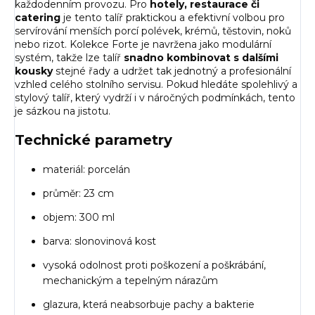
každodenním provozu.
Pro
hotely, restaurace či
catering
je tento talíř praktickou a efektivní volbou pro
servírování
menších porcí polévek, krémů, těstovin, noků
nebo rizot
. Kolekce Forte je navržena jako modulární
systém, takže lze talíř
snadno kombinovat s dalšími
kousky
stejné řady a udržet tak jednotný a profesionální
vzhled celého stolního servisu. Pokud hledáte spolehlivý a
stylový talíř, který vydrží i v náročných podmínkách, tento
je sázkou na jistotu.
Technické parametry
materiál: porcelán
průměr: 23 cm
objem: 300 ml
barva: slonovinová kost
vysoká odolnost proti poškození a poškrábání,
mechanickým a tepelným nárazům
glazura, která neabsorbuje pachy a bakterie